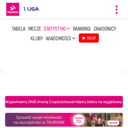
Toggl
navig
TABELA
MECZE
STATYSTYKI
RANKINGI
ZAWODNICY
KLUBY
WIADOMOŚCI
SKLEP
Czwartek, 23 Kwi, 17:30
3
1
BBTS Bielsko-Biała
CUK Anioły Toruń
Wypełniamy DMD Arenę Częstochowa! Mamy bilety na wyjątkowy mecz 