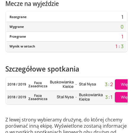
Mecze na wyjeździe
1
Rozegrane
0
Wygrane
1
Przegrane
1
:
3
Wynik w setach
Szczegółowe spotkania
Buskowianka
Faza
3
:
2
Stal Nysa
Więce
2018 / 2019
-
Zasadnicza
Kielce
Buskowianka
Faza
3
:
1
Stal Nysa
Więce
2018 / 2019
-
Zasadnicza
Kielce
Z lewej strony wybieramy drużynę, do której chcemy
porównać inną ekipę. Wyświetlone zostaną informacje
o wszystkich spotkaniach ligowych obu drużyn od