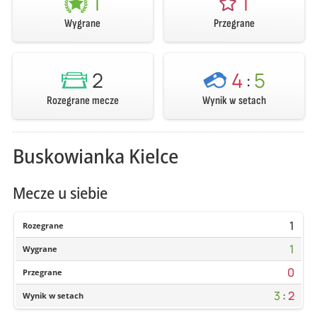
1
1
Wygrane
Przegrane
2
4
:
5
Rozegrane mecze
Wynik w setach
Buskowianka Kielce
Mecze u siebie
1
Rozegrane
1
Wygrane
0
Przegrane
3
:
2
Wynik w setach