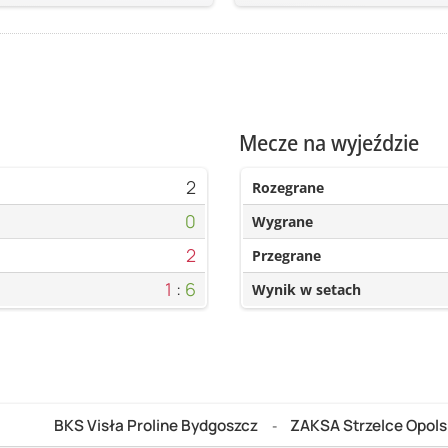
Mecze na wyjeździe
2
Rozegrane
0
Wygrane
2
Przegrane
1
:
6
Wynik w setach
BKS Visła Proline Bydgoszcz
ZAKSA Strzelce Opols
-