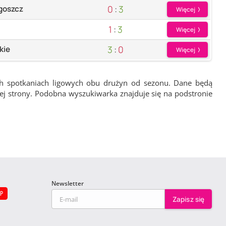
0
:
3
dgoszcz
Więcej
1
:
3
Więcej
3
:
0
kie
Więcej
ch spotkaniach ligowych obu drużyn od sezonu. Dane będą
wej strony. Podobna wyszukiwarka znajduje się na podstronie
Newsletter
EP