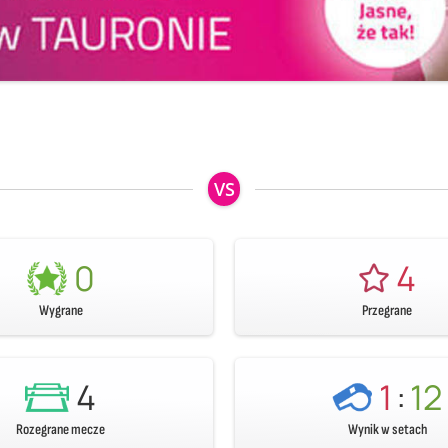
VS
0
4
Wygrane
Przegrane
4
1
:
12
Rozegrane mecze
Wynik w setach