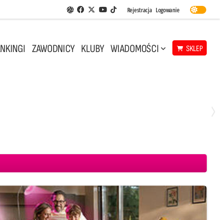
Facebook
Twitter
Youtube
Rejestracja
Logowanie
Aplikacja Siatkarskie Ligi
TikTok
NKINGI
ZAWODNICY
KLUBY
WIADOMOŚCI
SKLEP
Środa, 29 Kwi, 18:00
0
3
ICKIEWICZ Kluczbork
CUK Anioły Toruń
KKS MICKIEWICZ Kluczbork