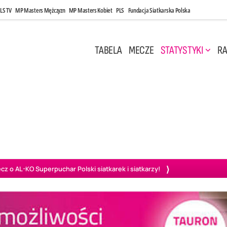
LS TV
MP Masters Mężczyzn
MP Masters Kobiet
PLS
Fundacja Siatkarska Polska
TABELA
MECZE
STATYSTYKI
RA
 Kwi, 17:00
Niedziela, 26 Kwi, 20:00
0
3
3
1
uń
BBTS Bielsko-Biała
GKS Katowice
KKS M
o AL-KO Superpuchar Polski siatkarek i siatkarzy!