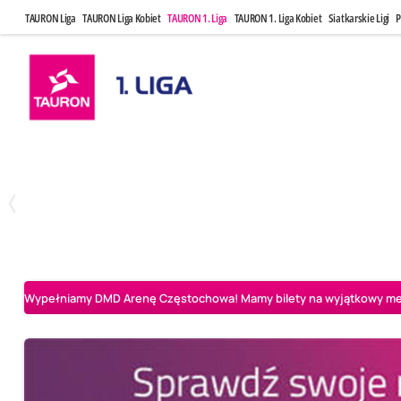
TAURON Liga
TAURON Liga Kobiet
TAURON 1. Liga
TAURON 1. Liga Kobiet
Siatkarskie Ligi
P
Czwartek, 23 Kwi, 17:30
Niedziela, 26
3
1
BBTS Bielsko-Biała
CUK Anioły Toruń
CUK Anioły Tor
Wypełniamy DMD Arenę Częstochowa! Mamy bilety na wyjątkowy mecz 