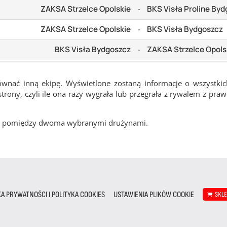
ZAKSA Strzelce Opolskie
BKS Visła Proline By
-
ZAKSA Strzelce Opolskie
BKS Visła Bydgoszcz
-
BKS Visła Bydgoszcz
ZAKSA Strzelce Opols
-
ównać inną ekipę. Wyświetlone zostaną informacje o wszystki
rony, czyli ile ona razy wygrała lub przegrała z rywalem z pra
cze pomiędzy dwoma wybranymi drużynami.
KA PRYWATNOŚCI I POLITYKA COOKIES
USTAWIENIA PLIKÓW COOKIE
SKL