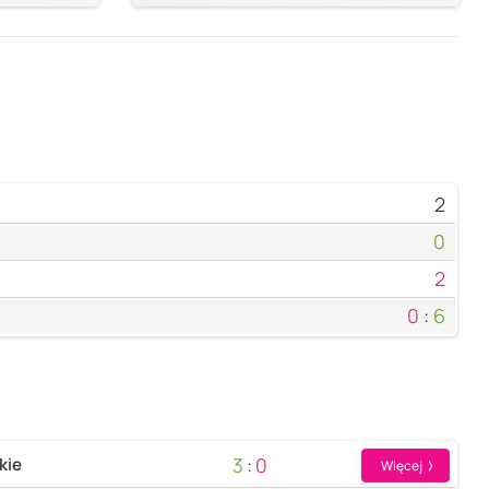
2
0
2
0
:
6
3
:
0
kie
Więcej