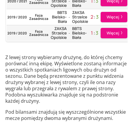
1
:
3
Więcej
Strzelce
Bielsko-
2020 / 2021
-
Zasadnicza
Opolskie
Biała
BBTS
ZAKSA
Faza
2
:
3
Więcej
Bielsko-
Strzelce
2019 / 2020
-
Zasadnicza
Biała
Opolskie
ZAKSA
BBTS
Faza
1
:
3
Więcej
Strzelce
Bielsko-
2019 / 2020
-
Zasadnicza
Opolskie
Biała
Z lewej strony wybieramy drużynę, do której chcemy
porównać inną ekipę. Wyświetlone zostaną informacje
o wszystkich spotkaniach ligowych obu drużyn od
sezonu. Dane będą prezentowane z punktu widzenia
drużyny wybranej z lewej strony, czyli ile ona razy
wygrała lub przegrała z rywalem z prawej strony.
Podobna wyszukiwarka znajduje się na podstronie
każdej drużyny.
Pod bilansami znajdują się wyszczególnione wszystkie
mecze pomiędzy dwoma wybranymi drużynami.