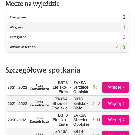
Mecze na wyjeździe
3
Rozegrane
1
Wygrane
2
Przegrane
4
:
8
Wynik w setach
Szczegółowe spotkania
BBTS
ZAKSA
Faza
3
:
1
Więcej
Bielsko-
Strzelce
2021 / 2022
-
Zasadnicza
Biała
Opolskie
ZAKSA
BBTS
Faza
3
:
2
Więcej
Strzelce
Bielsko-
2021 / 2022
-
Zasadnicza
Opolskie
Biała
BBTS
ZAKSA
Faza
3
:
0
Więcej
Bielsko-
Strzelce
2020 / 2021
-
Zasadnicza
Biała
Opolskie
ZAKSA
BBTS
Faza