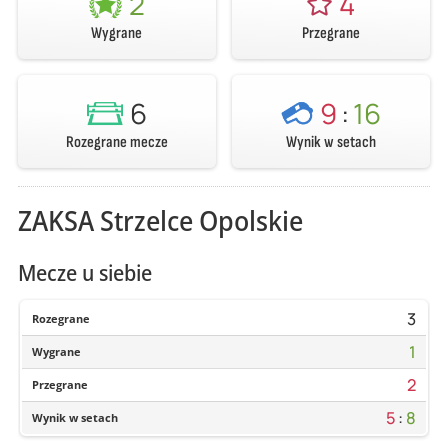
2
4
Wygrane
Przegrane
6
9
:
16
Rozegrane mecze
Wynik w setach
ZAKSA Strzelce Opolskie
Mecze u siebie
3
Rozegrane
1
Wygrane
2
Przegrane
5
:
8
Wynik w setach