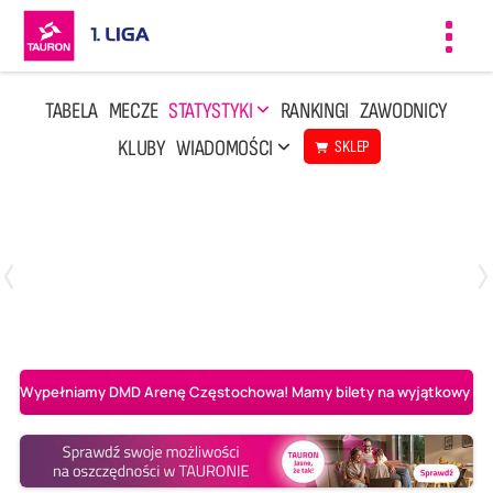
Toggl
navig
TABELA
MECZE
STATYSTYKI
RANKINGI
ZAWODNICY
KLUBY
WIADOMOŚCI
SKLEP
Czwartek, 23 Kwi, 17:30
3
1
BBTS Bielsko-Biała
CUK Anioły Toruń
Wypełniamy DMD Arenę Częstochowa! Mamy bilety na wyjątkowy mecz 