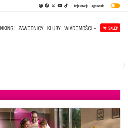
Facebook
Twitter
Youtube
Rejestracja
Logowanie
Aplikacja Siatkarskie Ligi
TikTok
NKINGI
ZAWODNICY
KLUBY
WIADOMOŚCI
SKLEP
Środa, 29 Kwi, 18:00
0
3
ICKIEWICZ Kluczbork
CUK Anioły Toruń
KKS MICKIEWICZ Kluczbork