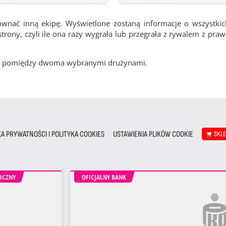
ównać inną ekipę. Wyświetlone zostaną informacje o wszystki
rony, czyli ile ona razy wygrała lub przegrała z rywalem z pra
cze pomiędzy dwoma wybranymi drużynami.
KA PRYWATNOŚCI I POLITYKA COOKIES
USTAWIENIA PLIKÓW COOKIE
SKL
ICZNY
OFICJALNY BANK