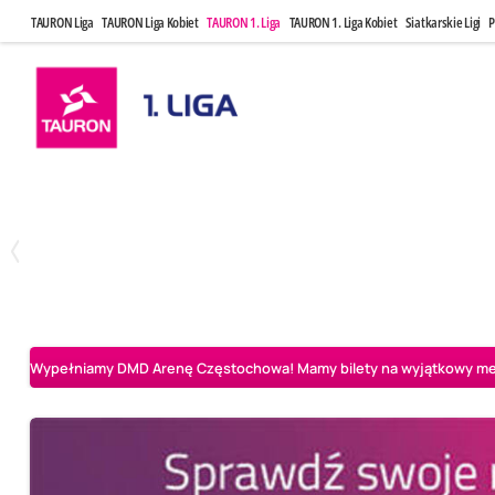
TAURON Liga
TAURON Liga Kobiet
TAURON 1. Liga
TAURON 1. Liga Kobiet
Siatkarskie Ligi
P
Czwartek, 23 Kwi, 17:30
Niedziela, 26
3
1
BBTS Bielsko-Biała
CUK Anioły Toruń
CUK Anioły Tor
Wypełniamy DMD Arenę Częstochowa! Mamy bilety na wyjątkowy mecz 