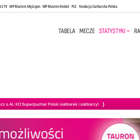
LS TV
MP Masters Mężczyzn
MP Masters Kobiet
PLS
Fundacja Siatkarska Polska
TABELA
MECZE
STATYSTYKI
RA
 Kwi, 17:00
Niedziela, 26 Kwi, 20:00
0
3
3
1
uń
BBTS Bielsko-Biała
GKS Katowice
KKS M
o AL-KO Superpuchar Polski siatkarek i siatkarzy!