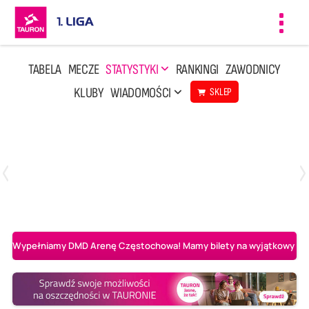
Toggl
navig
TABELA
MECZE
STATYSTYKI
RANKINGI
ZAWODNICY
KLUBY
WIADOMOŚCI
SKLEP
Czwartek, 23 Kwi, 17:30
3
1
BBTS Bielsko-Biała
CUK Anioły Toruń
Wypełniamy DMD Arenę Częstochowa! Mamy bilety na wyjątkowy mecz 