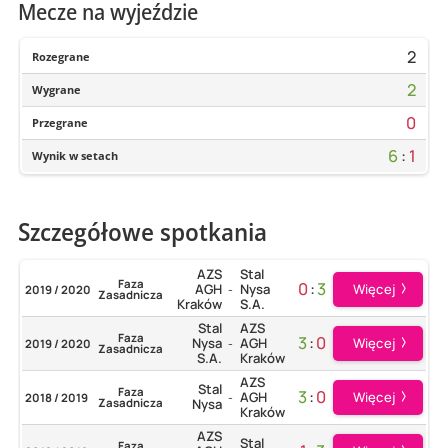
Mecze na wyjeździe
2
Rozegrane
2
Wygrane
0
Przegrane
6
:
1
Wynik w setach
Szczegółowe spotkania
AZS
Stal
Faza
0
:
3
Więcej
AGH
Nysa
2019 / 2020
-
Zasadnicza
Kraków
S.A.
Stal
AZS
Faza
3
:
0
Więcej
Nysa
AGH
2019 / 2020
-
Zasadnicza
S.A.
Kraków
AZS
Stal
Faza
3
:
0
Więcej
AGH
2018 / 2019
-
Zasadnicza
Nysa
Kraków
AZS
Stal
Faza