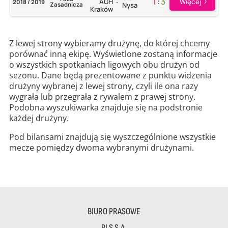
1
:
3
Więcej
AGH
2018 / 2019
-
Zasadnicza
Nysa
Kraków
Z lewej strony wybieramy drużynę, do której chcemy
porównać inną ekipę. Wyświetlone zostaną informacje
o wszystkich spotkaniach ligowych obu drużyn od
sezonu. Dane będą prezentowane z punktu widzenia
drużyny wybranej z lewej strony, czyli ile ona razy
wygrała lub przegrała z rywalem z prawej strony.
Podobna wyszukiwarka znajduje się na podstronie
każdej drużyny.
Pod bilansami znajdują się wyszczególnione wszystkie
mecze pomiędzy dwoma wybranymi drużynami.
BIURO PRASOWE
PLS S.A.