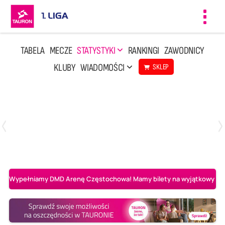
Toggl
navig
TABELA
MECZE
STATYSTYKI
RANKINGI
ZAWODNICY
KLUBY
WIADOMOŚCI
SKLEP
Czwartek, 23 Kwi, 17:30
3
1
BBTS Bielsko-Biała
CUK Anioły Toruń
Wypełniamy DMD Arenę Częstochowa! Mamy bilety na wyjątkowy mecz 