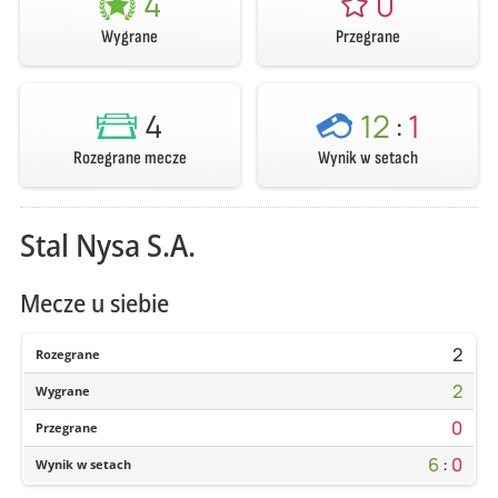
4
0
Wygrane
Przegrane
4
12
:
1
Rozegrane mecze
Wynik w setach
Stal Nysa S.A.
Mecze u siebie
2
Rozegrane
2
Wygrane
0
Przegrane
6
:
0
Wynik w setach