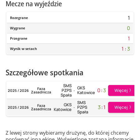
Mecze na wyjeździe
1
Rozegrane
0
Wygrane
1
Przegrane
1
:
3
Wynik w setach
Szczegółowe spotkania
SMS
GKS
Faza
0
:
3
Więcej
PZPS
2025 / 2026
-
Zasadnicza
Katowice
Spała
SMS
GKS
Faza
3
:
1
Więcej
PZPS
2025 / 2026
-
Zasadnicza
Katowice
Spała
Z lewej strony wybieramy drużynę, do której chcemy
porównać inną ekipę. Wyświetlone zostaną informacje