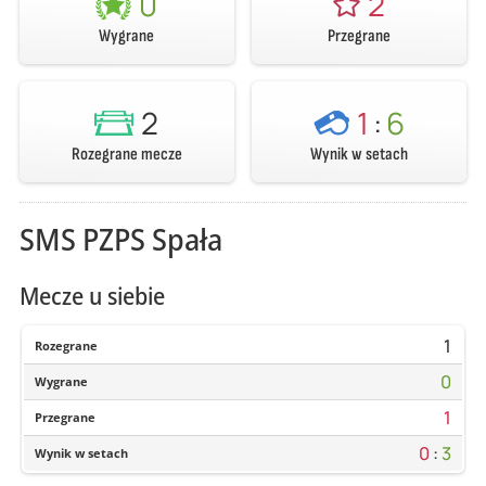
0
2
Wygrane
Przegrane
2
1
:
6
Rozegrane mecze
Wynik w setach
SMS PZPS Spała
Mecze u siebie
1
Rozegrane
0
Wygrane
1
Przegrane
0
:
3
Wynik w setach