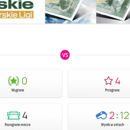
VS
0
4
Wygrane
Przegrane
4
2
:
12
Rozegrane mecze
Wynik w setach