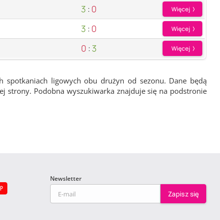
3
:
0
Więcej
3
:
0
Więcej
0
:
3
Więcej
ch spotkaniach ligowych obu drużyn od sezonu. Dane będą
wej strony. Podobna wyszukiwarka znajduje się na podstronie
Newsletter
EP