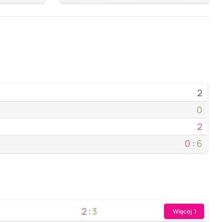
2
0
2
0
:
6
2
:
3
Więcej