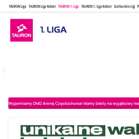
TAURON Liga
TAURON Liga Kobiet
TAURON 1. Liga
TAURON 1. Liga Kobiet
Siatkarskie Ligi
P
Czwartek, 23 Kwi, 17:30
Niedziela, 26
3
1
BBTS Bielsko-Biała
CUK Anioły Toruń
CUK Anioły Tor
Wypełniamy DMD Arenę Częstochowa! Mamy bilety na wyjątkowy mecz 