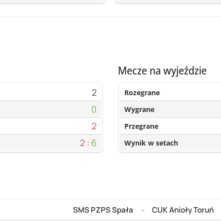
Mecze na wyjeździe
2
Rozegrane
0
Wygrane
2
Przegrane
2
:
6
Wynik w setach
SMS PZPS Spała
CUK Anioły Toruń
-