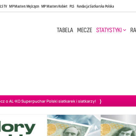
LS TV
MP Masters Mężczyzn
MP Masters Kobiet
PLS
Fundacja Siatkarska Polska
TABELA
MECZE
STATYSTYKI
RA
 Kwi, 17:00
Niedziela, 26 Kwi, 20:00
0
3
3
1
uń
BBTS Bielsko-Biała
GKS Katowice
KKS M
o AL-KO Superpuchar Polski siatkarek i siatkarzy!