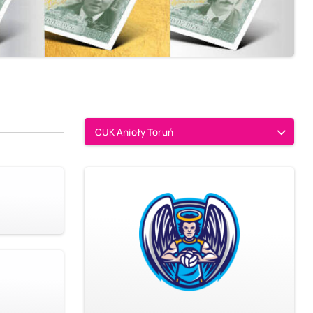
CUK Anioły Toruń