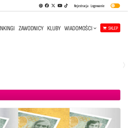
Facebook
Twitter
Youtube
Rejestracja
Logowanie
Aplikacja Siatkarskie Ligi
TikTok
NKINGI
ZAWODNICY
KLUBY
WIADOMOŚCI
SKLEP
Środa, 29 Kwi, 18:00
0
3
ICKIEWICZ Kluczbork
CUK Anioły Toruń
KKS MICKIEWICZ Kluczbork