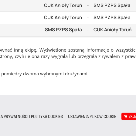
CUK Anioły Toruń
SMS PZPS Spała
-
CUK Anioły Toruń
SMS PZPS Spała
-
SMS PZPS Spała
CUK Anioły Toruń
-
ównać inną ekipę. Wyświetlone zostaną informacje o wszystki
rony, czyli ile ona razy wygrała lub przegrała z rywalem z pra
cze pomiędzy dwoma wybranymi drużynami.
KA PRYWATNOŚCI I POLITYKA COOKIES
USTAWIENIA PLIKÓW COOKIE
SKL