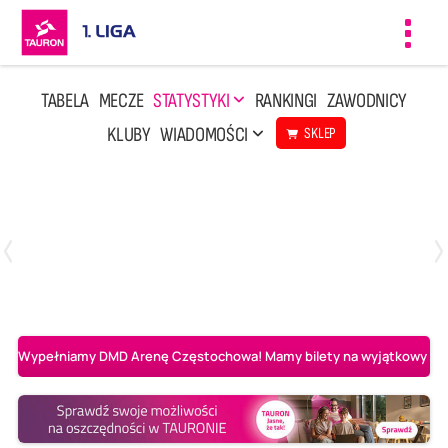
Toggl
navig
TABELA
MECZE
STATYSTYKI
RANKINGI
ZAWODNICY
KLUBY
WIADOMOŚCI
SKLEP
Czwartek, 23 Kwi, 17:30
3
1
BBTS Bielsko-Biała
CUK Anioły Toruń
Wypełniamy DMD Arenę Częstochowa! Mamy bilety na wyjątkowy mecz 