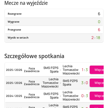
Mecze na wyjeździe
6
Rozegrane
0
Wygrane
6
Przegrane
2
:
18
Wynik w setach
Szczegółowe spotkania
Lechia
SMS PZPS
Faza
1
:
3
Więcej
Tomaszów
2025 / 2026
-
Zasadnicza
Spała
Mazowiecki
Lechia
SMS PZPS
Faza
3
:
0
Więcej
Tomaszów
2025 / 2026
-
Zasadnicza
Spała
Mazowiecki
Lechia
SMS PZPS
Faza
0
:
3
Więcej
Tomaszów
2024 / 2025
-
Zasadnicza
Spała
Mazowiecki
Lechia
SMS PZPS
Faza