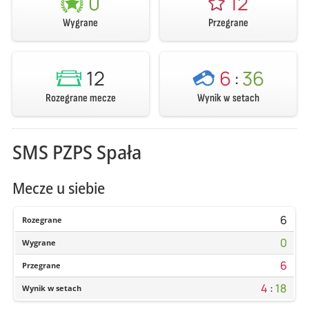
0
12
Wygrane
Przegrane
12
6
:
36
Rozegrane mecze
Wynik w setach
SMS PZPS Spała
Mecze u siebie
6
Rozegrane
0
Wygrane
6
Przegrane
4
:
18
Wynik w setach