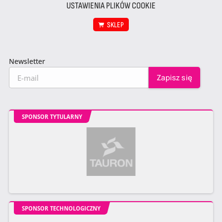
USTAWIENIA PLIKÓW COOKIE
SKLEP
Newsletter
SPONSOR TYTULARNY
SPONSOR TECHNOLOGICZNY