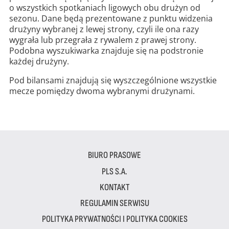
o wszystkich spotkaniach ligowych obu drużyn od
sezonu. Dane będą prezentowane z punktu widzenia
drużyny wybranej z lewej strony, czyli ile ona razy
wygrała lub przegrała z rywalem z prawej strony.
Podobna wyszukiwarka znajduje się na podstronie
każdej drużyny.
Pod bilansami znajdują się wyszczególnione wszystkie
mecze pomiędzy dwoma wybranymi drużynami.
BIURO PRASOWE
PLS S.A.
KONTAKT
REGULAMIN SERWISU
POLITYKA PRYWATNOŚCI I POLITYKA COOKIES