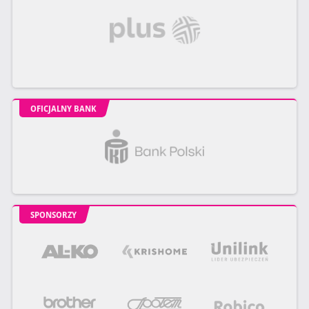
OFICJALNY BANK
SPONSORZY