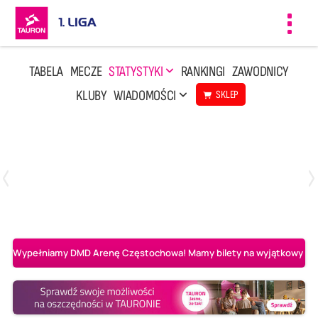
Toggl
navig
TABELA
MECZE
STATYSTYKI
RANKINGI
ZAWODNICY
KLUBY
WIADOMOŚCI
SKLEP
Czwartek, 23 Kwi, 17:30
3
1
BBTS Bielsko-Biała
CUK Anioły Toruń
Wypełniamy DMD Arenę Częstochowa! Mamy bilety na wyjątkowy mecz 