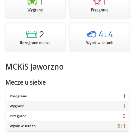
1
1
Wygrane
Przegrane
2
4
:
4
Rozegrane mecze
Wynik w setach
MCKiS Jaworzno
Mecze u siebie
1
Rozegrane
1
Wygrane
0
Przegrane
3
:
1
Wynik w setach