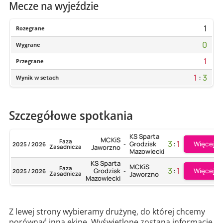
Mecze na wyjeździe
1
Rozegrane
0
Wygrane
1
Przegrane
1
:
3
Wynik w setach
Szczegółowe spotkania
KS Sparta
MCKiS
Faza
3
:
1
Więcej
Grodzisk
2025 / 2026
-
Zasadnicza
Jaworzno
Mazowiecki
KS Sparta
MCKiS
Faza
3
:
1
Więcej
Grodzisk
2025 / 2026
-
Zasadnicza
Jaworzno
Mazowiecki
Z lewej strony wybieramy drużynę, do której chcemy
porównać inną ekipę. Wyświetlone zostaną informacje