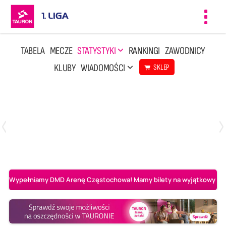
Toggl
navig
TABELA
MECZE
STATYSTYKI
RANKINGI
ZAWODNICY
KLUBY
WIADOMOŚCI
SKLEP
Czwartek, 23 Kwi, 17:30
3
1
BBTS Bielsko-Biała
CUK Anioły Toruń
Wypełniamy DMD Arenę Częstochowa! Mamy bilety na wyjątkowy mecz 