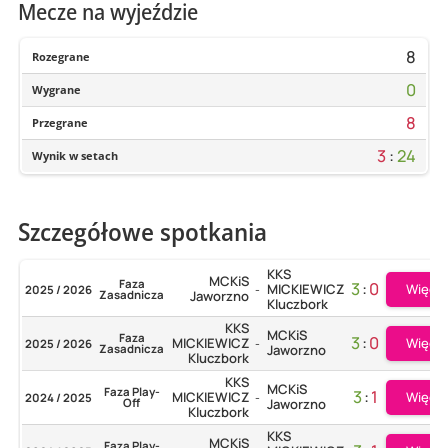
Mecze na wyjeździe
8
Rozegrane
0
Wygrane
8
Przegrane
3
:
24
Wynik w setach
Szczegółowe spotkania
KKS
MCKiS
Faza
3
:
0
Więcej
MICKIEWICZ
2025 / 2026
-
Zasadnicza
Jaworzno
Kluczbork
KKS
MCKiS
Faza
3
:
0
Więcej
MICKIEWICZ
2025 / 2026
-
Zasadnicza
Jaworzno
Kluczbork
KKS
MCKiS
Faza Play-
3
:
1
Więcej
MICKIEWICZ
2024 / 2025
-
Off
Jaworzno
Kluczbork
KKS
MCKiS
Faza Play-