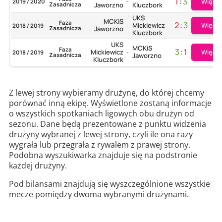
1
:
3
Więcej
2019 / 2020
-
Zasadnicza
Jaworzno
Kluczbork
UKS
MCKiS
Faza
2
:
3
Więcej
Mickiewicz
2018 / 2019
-
Zasadnicza
Jaworzno
Kluczbork
UKS
MCKiS
Faza
3
:
1
Więcej
Mickiewicz
2018 / 2019
-
Zasadnicza
Jaworzno
Kluczbork
Z lewej strony wybieramy drużynę, do której chcemy
porównać inną ekipę. Wyświetlone zostaną informacje
o wszystkich spotkaniach ligowych obu drużyn od
sezonu. Dane będą prezentowane z punktu widzenia
drużyny wybranej z lewej strony, czyli ile ona razy
wygrała lub przegrała z rywalem z prawej strony.
Podobna wyszukiwarka znajduje się na podstronie
każdej drużyny.
Pod bilansami znajdują się wyszczególnione wszystkie
mecze pomiędzy dwoma wybranymi drużynami.