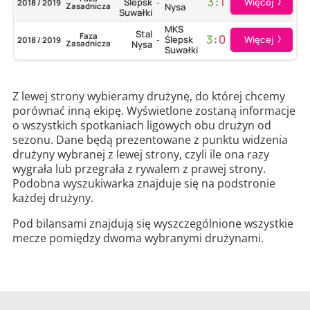
3
:
1
Więcej
Ślepsk
2018 / 2019
-
Zasadnicza
Nysa
Suwałki
MKS
Stal
Faza
3
:
0
Więcej
Ślepsk
2018 / 2019
-
Zasadnicza
Nysa
Suwałki
Z lewej strony wybieramy drużynę, do której chcemy
porównać inną ekipę. Wyświetlone zostaną informacje
o wszystkich spotkaniach ligowych obu drużyn od
sezonu. Dane będą prezentowane z punktu widzenia
drużyny wybranej z lewej strony, czyli ile ona razy
wygrała lub przegrała z rywalem z prawej strony.
Podobna wyszukiwarka znajduje się na podstronie
każdej drużyny.
Pod bilansami znajdują się wyszczególnione wszystkie
mecze pomiędzy dwoma wybranymi drużynami.