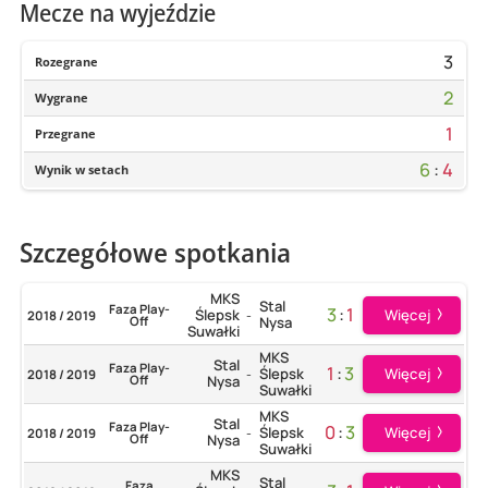
Mecze na wyjeździe
3
Rozegrane
2
Wygrane
1
Przegrane
6
:
4
Wynik w setach
Szczegółowe spotkania
MKS
Stal
Faza Play-
3
:
1
Więcej
Ślepsk
2018 / 2019
-
Off
Nysa
Suwałki
MKS
Stal
Faza Play-
1
:
3
Więcej
Ślepsk
2018 / 2019
-
Off
Nysa
Suwałki
MKS
Stal
Faza Play-
0
:
3
Więcej
Ślepsk
2018 / 2019
-
Off
Nysa
Suwałki
MKS
Stal
Faza