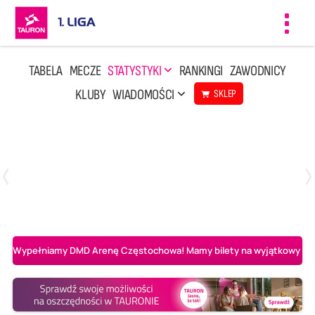
Toggl
navig
TABELA
MECZE
STATYSTYKI
RANKINGI
ZAWODNICY
KLUBY
WIADOMOŚCI
SKLEP
Czwartek, 23 Kwi, 17:30
3
1
BBTS Bielsko-Biała
CUK Anioły Toruń
Wypełniamy DMD Arenę Częstochowa! Mamy bilety na wyjątkowy mecz 