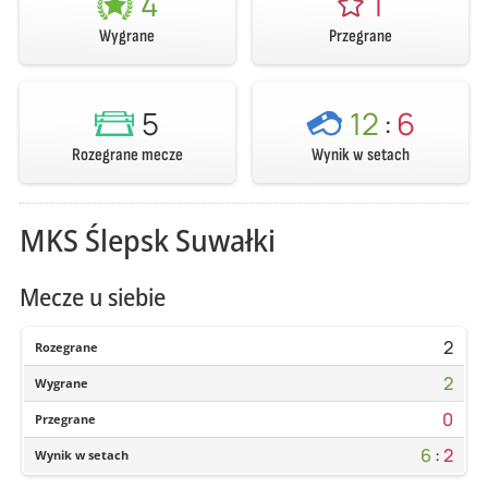
4
1
Wygrane
Przegrane
5
12
:
6
Rozegrane mecze
Wynik w setach
MKS Ślepsk Suwałki
Mecze u siebie
2
Rozegrane
2
Wygrane
0
Przegrane
6
:
2
Wynik w setach