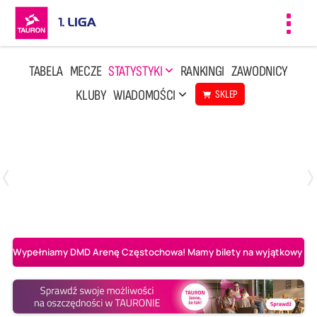
Toggl
navig
TABELA
MECZE
STATYSTYKI
RANKINGI
ZAWODNICY
KLUBY
WIADOMOŚCI
SKLEP
Czwartek, 23 Kwi, 17:30
3
1
BBTS Bielsko-Biała
CUK Anioły Toruń
Wypełniamy DMD Arenę Częstochowa! Mamy bilety na wyjątkowy mecz 