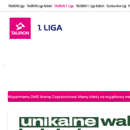
TAURON Liga
TAURON Liga Kobiet
TAURON 1. Liga
TAURON 1. Liga Kobiet
Siatkarskie Ligi
P
Czwartek, 23 Kwi, 17:30
Niedziela, 26
3
1
BBTS Bielsko-Biała
CUK Anioły Toruń
CUK Anioły Tor
Wypełniamy DMD Arenę Częstochowa! Mamy bilety na wyjątkowy mecz 