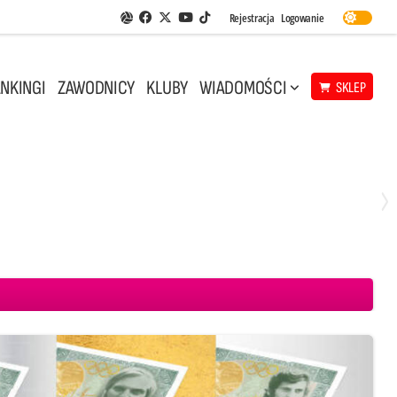
Facebook
Twitter
Youtube
Rejestracja
Logowanie
Aplikacja Siatkarskie Ligi
TikTok
NKINGI
ZAWODNICY
KLUBY
WIADOMOŚCI
SKLEP
Środa, 29 Kwi, 18:00
0
3
ICKIEWICZ Kluczbork
CUK Anioły Toruń
KKS MICKIEWICZ Kluczbork