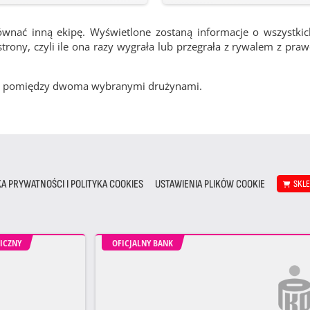
ównać inną ekipę. Wyświetlone zostaną informacje o wszystki
rony, czyli ile ona razy wygrała lub przegrała z rywalem z pra
cze pomiędzy dwoma wybranymi drużynami.
KA PRYWATNOŚCI I POLITYKA COOKIES
USTAWIENIA PLIKÓW COOKIE
SKL
ICZNY
OFICJALNY BANK