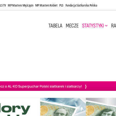
LS TV
MP Masters Mężczyzn
MP Masters Kobiet
PLS
Fundacja Siatkarska Polska
TABELA
MECZE
STATYSTYKI
RA
 Kwi, 17:00
Niedziela, 26 Kwi, 20:00
0
3
3
1
uń
BBTS Bielsko-Biała
GKS Katowice
KKS M
o AL-KO Superpuchar Polski siatkarek i siatkarzy!