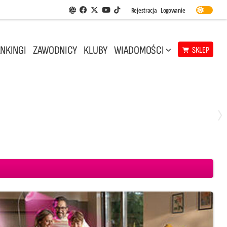
Facebook
Twitter
Youtube
Rejestracja
Logowanie
Aplikacja Siatkarskie Ligi
TikTok
NKINGI
ZAWODNICY
KLUBY
WIADOMOŚCI
SKLEP
Środa, 29 Kwi, 18:00
0
3
ICKIEWICZ Kluczbork
CUK Anioły Toruń
KKS MICKIEWICZ Kluczbork