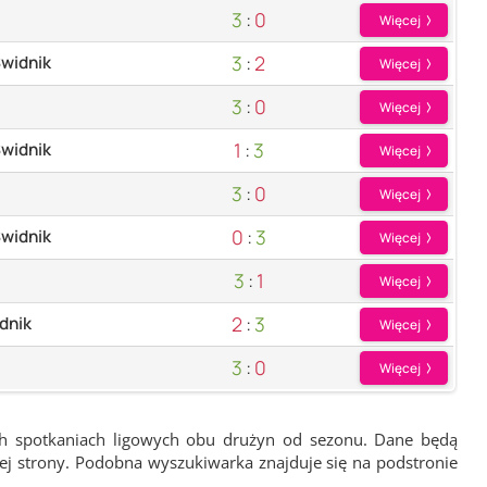
3
:
0
Więcej
3
:
2
widnik
Więcej
3
:
0
Więcej
1
:
3
widnik
Więcej
3
:
0
Więcej
0
:
3
widnik
Więcej
3
:
1
Więcej
2
:
3
idnik
Więcej
3
:
0
Więcej
ch spotkaniach ligowych obu drużyn od sezonu. Dane będą
wej strony. Podobna wyszukiwarka znajduje się na podstronie