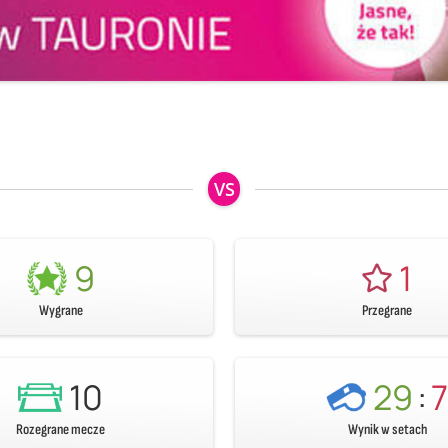
VS
9
1
Wygrane
Przegrane
10
29
:
7
Rozegrane mecze
Wynik w setach