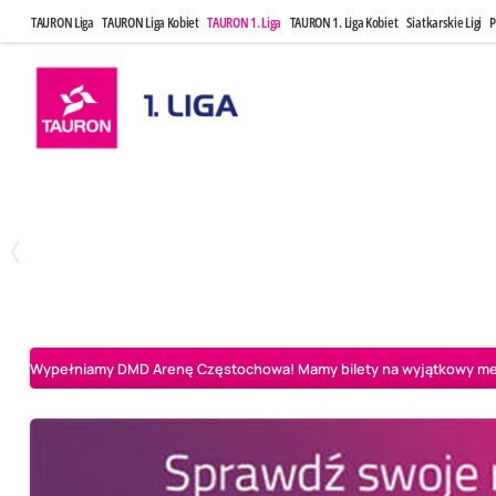
TAURON Liga
TAURON Liga Kobiet
TAURON 1. Liga
TAURON 1. Liga Kobiet
Siatkarskie Ligi
P
Czwartek, 23 Kwi, 17:30
Niedziela, 26
3
1
BBTS Bielsko-Biała
CUK Anioły Toruń
CUK Anioły Tor
Wypełniamy DMD Arenę Częstochowa! Mamy bilety na wyjątkowy mecz 