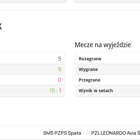
k
Mecze na wyjeździe
5
Rozegrane
5
Wygrane
0
Przegrane
15
:
1
Wynik w setach
SMS PZPS Spała
PZL LEONARDO Avia Ś
-