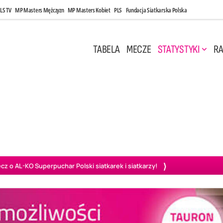
LS TV
MP Masters Mężczyzn
MP Masters Kobiet
PLS
Fundacja Siatkarska Polska
TABELA
MECZE
STATYSTYKI
RA
 Kwi, 17:00
Niedziela, 26 Kwi, 20:00
0
3
3
1
uń
BBTS Bielsko-Biała
GKS Katowice
KKS M
o AL-KO Superpuchar Polski siatkarek i siatkarzy!