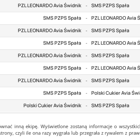
PZL LEONARDO Avia Świdnik
SMS PZPS Spała
-
SMS PZPS Spała
PZL LEONARDO Avia Ś
-
PZL LEONARDO Avia Świdnik
SMS PZPS Spała
-
SMS PZPS Spała
PZL LEONARDO Avia Ś
-
PZL LEONARDO Avia Świdnik
SMS PZPS Spała
-
SMS PZPS Spała
PZL LEONARDO Avia Ś
-
PZL LEONARDO Avia Świdnik
SMS PZPS Spała
-
SMS PZPS Spała
Polski Cukier Avia Św
-
Polski Cukier Avia Świdnik
SMS PZPS Spała
-
ównać inną ekipę. Wyświetlone zostaną informacje o wszystki
rony, czyli ile ona razy wygrała lub przegrała z rywalem z pra