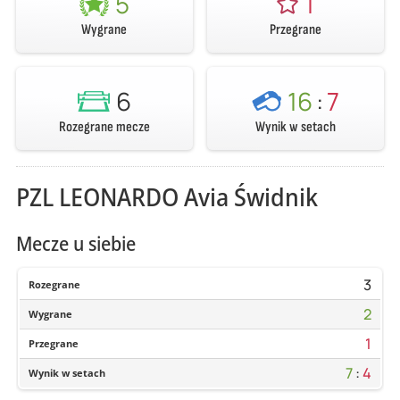
5
1
Wygrane
Przegrane
6
16
:
7
Rozegrane mecze
Wynik w setach
PZL LEONARDO Avia Świdnik
Mecze u siebie
3
Rozegrane
2
Wygrane
1
Przegrane
7
:
4
Wynik w setach