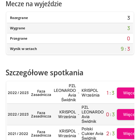
Mecze na wyjeździe
3
Rozegrane
3
Wygrane
0
Przegrane
9
:
3
Wynik w setach
Szczegółowe spotkania
PZL
LEONARDO
KRISPOL
Faza
1
:
3
Więcej
2022 / 2023
-
Zasadnicza
Avia
Września
Świdnik
PZL
KRISPOL
LEONARDO
Faza
0
:
3
Więcej
2022 / 2023
-
Zasadnicza
Września
Avia
Świdnik
Polski
KRISPOL
Faza
2
:
3
Więcej
Cukier Avia
2021 / 2022
-
Zasadnicza
Września
Świdnik