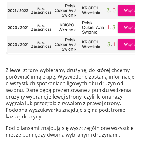
Polski
KRISPOL
Faza
3
:
0
Więcej
Cukier Avia
2021 / 2022
-
Zasadnicza
Września
Świdnik
Polski
KRISPOL
Faza
1
:
3
Więcej
Cukier Avia
2020 / 2021
-
Zasadnicza
Września
Świdnik
Polski
KRISPOL
Faza
3
:
1
Więcej
Cukier Avia
2020 / 2021
-
Zasadnicza
Września
Świdnik
Z lewej strony wybieramy drużynę, do której chcemy
porównać inną ekipę. Wyświetlone zostaną informacje
o wszystkich spotkaniach ligowych obu drużyn od
sezonu. Dane będą prezentowane z punktu widzenia
drużyny wybranej z lewej strony, czyli ile ona razy
wygrała lub przegrała z rywalem z prawej strony.
Podobna wyszukiwarka znajduje się na podstronie
każdej drużyny.
Pod bilansami znajdują się wyszczególnione wszystkie
mecze pomiędzy dwoma wybranymi drużynami.