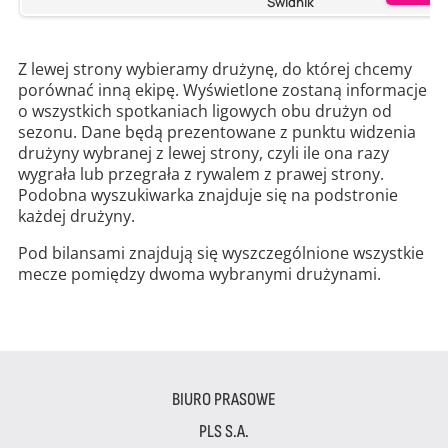
Świdnik
Z lewej strony wybieramy drużynę, do której chcemy
porównać inną ekipę. Wyświetlone zostaną informacje
o wszystkich spotkaniach ligowych obu drużyn od
sezonu. Dane będą prezentowane z punktu widzenia
drużyny wybranej z lewej strony, czyli ile ona razy
wygrała lub przegrała z rywalem z prawej strony.
Podobna wyszukiwarka znajduje się na podstronie
każdej drużyny.
Pod bilansami znajdują się wyszczególnione wszystkie
mecze pomiędzy dwoma wybranymi drużynami.
BIURO PRASOWE
PLS S.A.