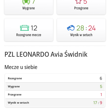
7
5
Wygrane
Przegrane
12
28
:
24
Rozegrane mecze
Wynik w setach
PZL LEONARDO Avia Świdnik
Mecze u siebie
6
Rozegrane
5
Wygrane
1
Przegrane
17
:
9
Wynik w setach