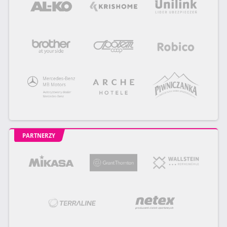
PARTNERZY