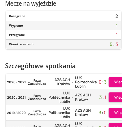
Mecze na wyjeździe
2
Rozegrane
1
Wygrane
1
Przegrane
5
:
3
Wynik w setach
Szczegółowe spotkania
LUK
AZS AGH
Faza
0
:
3
Więcej
Politechnika
2020 / 2021
-
Zasadnicza
Kraków
Lublin
LUK
AZS AGH
Faza
3
:
1
Więcej
Politechnika
2020 / 2021
-
Zasadnicza
Kraków
Lublin
LUK
AZS AGH
Faza
3
:
0
Więcej
Politechnika
2019 / 2020
-
Zasadnicza
Kraków
Lublin
LUK
AZS AGH
Faza