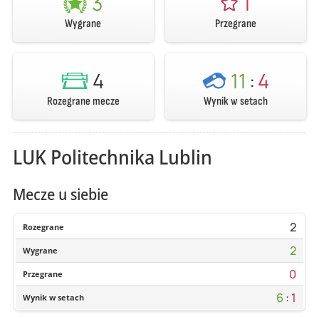
3
1
Wygrane
Przegrane
4
11
:
4
Rozegrane mecze
Wynik w setach
LUK Politechnika Lublin
Mecze u siebie
2
Rozegrane
2
Wygrane
0
Przegrane
6
:
1
Wynik w setach