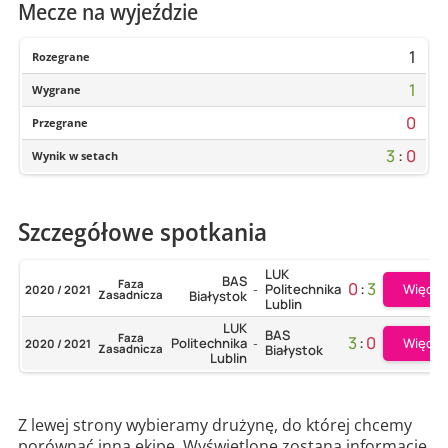
Mecze na wyjeździe
1
Rozegrane
1
Wygrane
0
Przegrane
3
:
0
Wynik w setach
Szczegółowe spotkania
LUK
BAS
Faza
0
:
3
Więcej
Politechnika
2020 / 2021
-
Zasadnicza
Białystok
Lublin
LUK
BAS
Faza
3
:
0
Więcej
Politechnika
2020 / 2021
-
Zasadnicza
Białystok
Lublin
Z lewej strony wybieramy drużynę, do której chcemy
porównać inną ekipę. Wyświetlone zostaną informacje