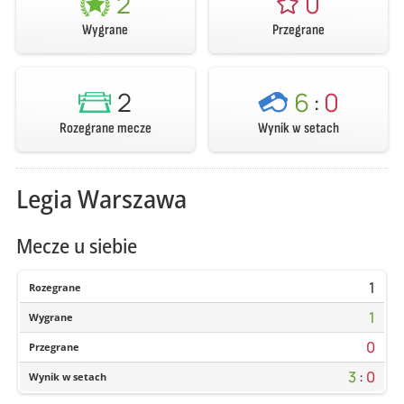
2
0
Wygrane
Przegrane
2
6
:
0
Rozegrane mecze
Wynik w setach
Legia Warszawa
Mecze u siebie
1
Rozegrane
1
Wygrane
0
Przegrane
3
:
0
Wynik w setach