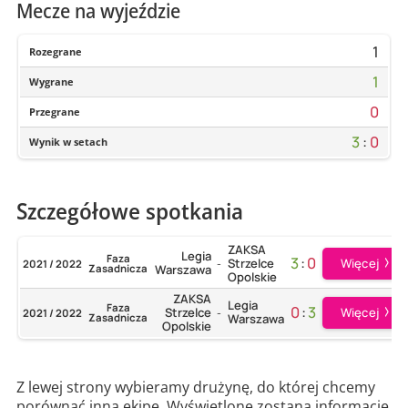
Mecze na wyjeździe
1
Rozegrane
1
Wygrane
0
Przegrane
3
:
0
Wynik w setach
Szczegółowe spotkania
ZAKSA
Legia
Faza
3
:
0
Więcej
Strzelce
2021 / 2022
-
Zasadnicza
Warszawa
Opolskie
ZAKSA
Legia
Faza
0
:
3
Więcej
Strzelce
2021 / 2022
-
Zasadnicza
Warszawa
Opolskie
Z lewej strony wybieramy drużynę, do której chcemy
porównać inną ekipę. Wyświetlone zostaną informacje