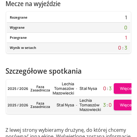
Mecze na wyjeździe
1
Rozegrane
0
Wygrane
1
Przegrane
0
:
3
Wynik w setach
Szczegółowe spotkania
Lechia
Faza
0
:
3
Więcej
Tomaszów
Stal Nysa
2025 / 2026
-
Zasadnicza
Mazowiecki
Lechia
Faza
3
:
0
Więcej
Stal Nysa
Tomaszów
2025 / 2026
-
Zasadnicza
Mazowiecki
Z lewej strony wybieramy drużynę, do której chcemy
porównać inną ekipę. Wyświetlone zostaną informacje