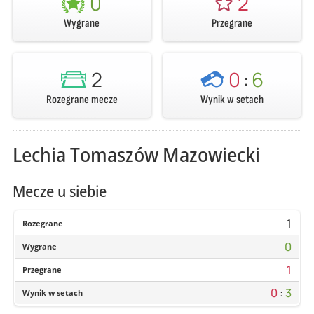
0
2
Wygrane
Przegrane
2
0
:
6
Rozegrane mecze
Wynik w setach
Lechia Tomaszów Mazowiecki
Mecze u siebie
1
Rozegrane
0
Wygrane
1
Przegrane
0
:
3
Wynik w setach