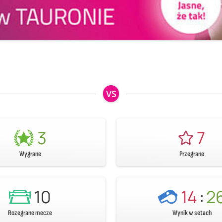
VS
3
7
Wygrane
Przegrane
10
14
:
2
Rozegrane mecze
Wynik w setach