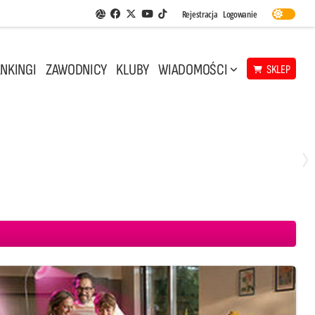
Facebook
Twitter
Youtube
Rejestracja
Logowanie
Aplikacja Siatkarskie Ligi
TikTok
NKINGI
ZAWODNICY
KLUBY
WIADOMOŚCI
SKLEP
Środa, 29 Kwi, 18:00
0
3
ICKIEWICZ Kluczbork
CUK Anioły Toruń
KKS MICKIEWICZ Kluczbork