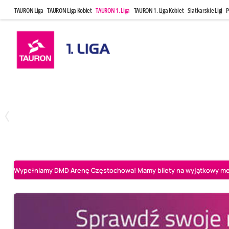
TAURON Liga
TAURON Liga Kobiet
TAURON 1. Liga
TAURON 1. Liga Kobiet
Siatkarskie Ligi
P
Czwartek, 23 Kwi, 17:30
Niedziela, 26
3
1
BBTS Bielsko-Biała
CUK Anioły Toruń
CUK Anioły Tor
Wypełniamy DMD Arenę Częstochowa! Mamy bilety na wyjątkowy mecz 