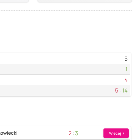
5
1
4
5
:
14
2
:
3
owiecki
Więcej