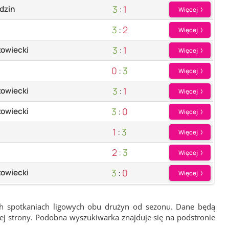
3
:
1
dzin
Więcej
3
:
2
Więcej
3
:
1
owiecki
Więcej
0
:
3
Więcej
3
:
1
owiecki
Więcej
3
:
0
owiecki
Więcej
1
:
3
Więcej
2
:
3
Więcej
3
:
0
owiecki
Więcej
ch spotkaniach ligowych obu drużyn od sezonu. Dane będą
wej strony. Podobna wyszukiwarka znajduje się na podstronie