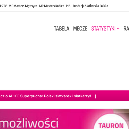
LS TV
MP Masters Mężczyzn
MP Masters Kobiet
PLS
Fundacja Siatkarska Polska
TABELA
MECZE
STATYSTYKI
RA
 Kwi, 17:00
Niedziela, 26 Kwi, 20:00
0
3
3
1
uń
BBTS Bielsko-Biała
GKS Katowice
KKS M
o AL-KO Superpuchar Polski siatkarek i siatkarzy!