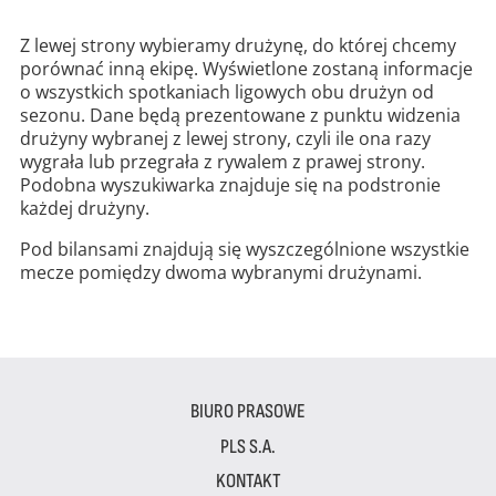
Z lewej strony wybieramy drużynę, do której chcemy
porównać inną ekipę. Wyświetlone zostaną informacje
o wszystkich spotkaniach ligowych obu drużyn od
sezonu. Dane będą prezentowane z punktu widzenia
drużyny wybranej z lewej strony, czyli ile ona razy
wygrała lub przegrała z rywalem z prawej strony.
Podobna wyszukiwarka znajduje się na podstronie
każdej drużyny.
Pod bilansami znajdują się wyszczególnione wszystkie
mecze pomiędzy dwoma wybranymi drużynami.
BIURO PRASOWE
PLS S.A.
KONTAKT