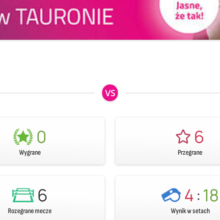
VS
0
6
Wygrane
Przegrane
6
4
:
18
Rozegrane mecze
Wynik w setach