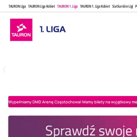
TAURON Liga
TAURON Liga Kobiet
TAURON 1. Liga
TAURON 1. Liga Kobiet
Siatkarskie Ligi
P
Czwartek, 23 Kwi, 17:30
Niedziela, 26
3
1
BBTS Bielsko-Biała
CUK Anioły Toruń
CUK Anioły Tor
Wypełniamy DMD Arenę Częstochowa! Mamy bilety na wyjątkowy mecz 