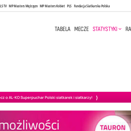
LS TV
MP Masters Mężczyzn
MP Masters Kobiet
PLS
Fundacja Siatkarska Polska
TABELA
MECZE
STATYSTYKI
RA
 Kwi, 17:00
Niedziela, 26 Kwi, 20:00
0
3
3
1
uń
BBTS Bielsko-Biała
GKS Katowice
KKS M
o AL-KO Superpuchar Polski siatkarek i siatkarzy!