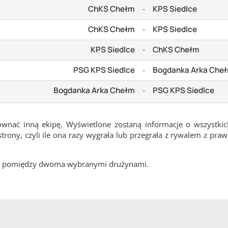
ChKS Chełm
KPS Siedlce
-
ChKS Chełm
KPS Siedlce
-
KPS Siedlce
ChKS Chełm
-
PSG KPS Siedlce
Bogdanka Arka Che
-
Bogdanka Arka Chełm
PSG KPS Siedlce
-
ównać inną ekipę. Wyświetlone zostaną informacje o wszystki
rony, czyli ile ona razy wygrała lub przegrała z rywalem z pra
cze pomiędzy dwoma wybranymi drużynami.