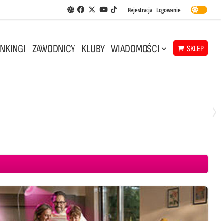
Facebook
Twitter
Youtube
Rejestracja
Logowanie
Aplikacja Siatkarskie Ligi
TikTok
NKINGI
ZAWODNICY
KLUBY
WIADOMOŚCI
SKLEP
Środa, 29 Kwi, 18:00
0
3
ICKIEWICZ Kluczbork
CUK Anioły Toruń
KKS MICKIEWICZ Kluczbork