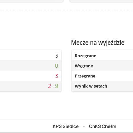
Mecze na wyjeździe
3
Rozegrane
0
Wygrane
3
Przegrane
2
:
9
Wynik w setach
KPS Siedlce
ChKS Chełm
-