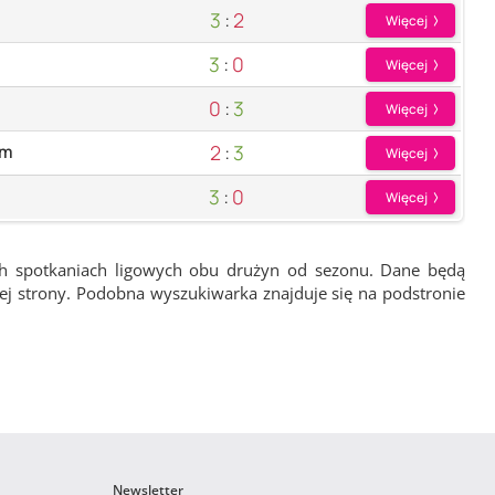
3
:
2
Więcej
3
:
0
Więcej
0
:
3
Więcej
2
:
3
łm
Więcej
3
:
0
Więcej
ch spotkaniach ligowych obu drużyn od sezonu. Dane będą
wej strony. Podobna wyszukiwarka znajduje się na podstronie
Newsletter