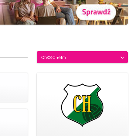
ChKS Chełm