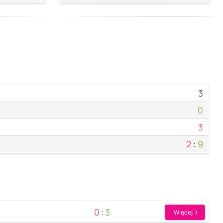
3
0
3
2
:
9
0
:
3
Więcej