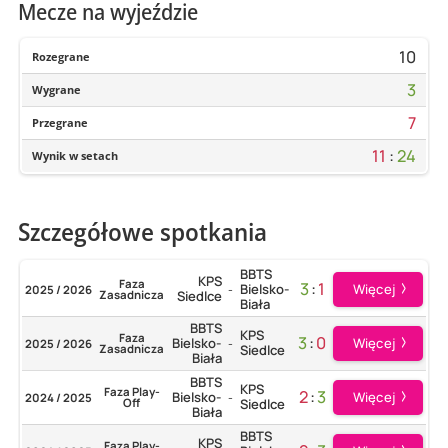
Mecze na wyjeździe
10
Rozegrane
3
Wygrane
7
Przegrane
11
:
24
Wynik w setach
Szczegółowe spotkania
BBTS
KPS
Faza
3
:
1
Więcej
Bielsko-
2025 / 2026
-
Zasadnicza
Siedlce
Biała
BBTS
KPS
Faza
3
:
0
Więcej
Bielsko-
2025 / 2026
-
Zasadnicza
Siedlce
Biała
BBTS
KPS
Faza Play-
2
:
3
Więcej
Bielsko-
2024 / 2025
-
Off
Siedlce
Biała
BBTS
KPS
Faza Play-