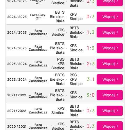
2
:
3
Więcej
Bielsko-
2024 / 2025
-
Off
Siedlce
Biała
BBTS
KPS
Faza Play-
0
:
3
Więcej
Bielsko-
2024 / 2025
-
Off
Siedlce
Biała
BBTS
KPS
Faza
1
:
3
Więcej
Bielsko-
2024 / 2025
-
Zasadnicza
Siedlce
Biała
BBTS
KPS
Faza
1
:
3
Więcej
Bielsko-
2024 / 2025
-
Zasadnicza
Siedlce
Biała
PSG
BBTS
Faza
2
:
3
Więcej
KPS
Bielsko-
2023 / 2024
-
Zasadnicza
Siedlce
Biała
BBTS
PSG
Faza
3
:
1
Więcej
Bielsko-
KPS
2023 / 2024
-
Zasadnicza
Biała
Siedlce
BBTS
KPS
Faza
3
:
0
Więcej
Bielsko-
2021 / 2022
-
Zasadnicza
Siedlce
Biała
BBTS
KPS
Faza
0
:
3
Więcej
Bielsko-
2021 / 2022
-
Zasadnicza
Siedlce
Biała
BBTS
KPS
Faza
0
:
3
Więcej
Bielsko-
2020 / 2021
-
Zasadnicza
Siedlce