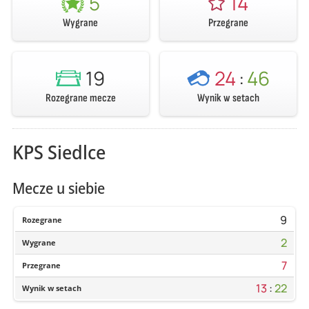
5
14
Wygrane
Przegrane
19
24
:
46
Rozegrane mecze
Wynik w setach
KPS Siedlce
Mecze u siebie
9
Rozegrane
2
Wygrane
7
Przegrane
13
:
22
Wynik w setach