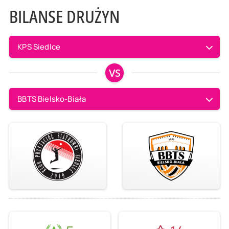
BILANSE DRUŻYN
KPS Siedlce
VS
BBTS Bielsko-Biała