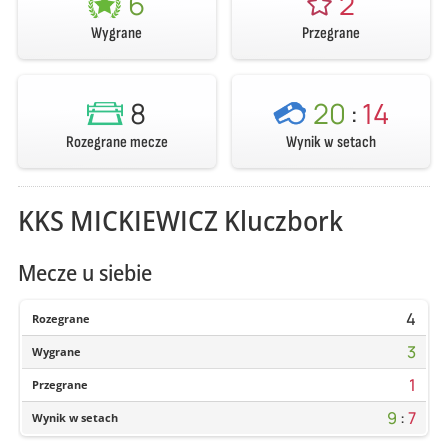
6
2
Wygrane
Przegrane
8
20
:
14
Rozegrane mecze
Wynik w setach
KKS MICKIEWICZ Kluczbork
Mecze u siebie
4
Rozegrane
3
Wygrane
1
Przegrane
9
:
7
Wynik w setach