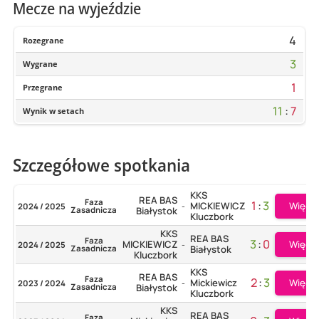
Mecze na wyjeździe
4
Rozegrane
3
Wygrane
1
Przegrane
11
:
7
Wynik w setach
Szczegółowe spotkania
KKS
REA BAS
Faza
1
:
3
Więcej
MICKIEWICZ
2024 / 2025
-
Zasadnicza
Białystok
Kluczbork
KKS
REA BAS
Faza
3
:
0
Więcej
MICKIEWICZ
2024 / 2025
-
Zasadnicza
Białystok
Kluczbork
KKS
REA BAS
Faza
2
:
3
Więcej
Mickiewicz
2023 / 2024
-
Zasadnicza
Białystok
Kluczbork
KKS
REA BAS
Faza