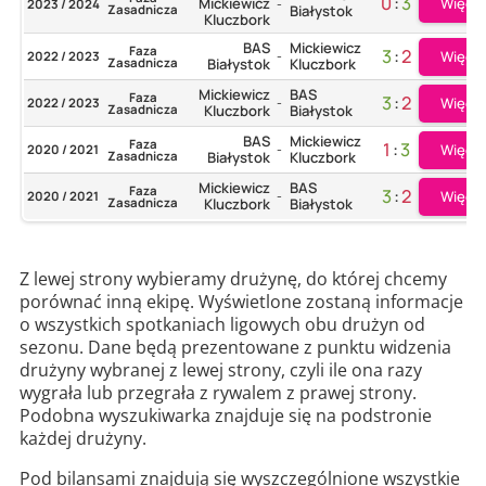
0
:
3
Więcej
Mickiewicz
2023 / 2024
-
Zasadnicza
Białystok
Kluczbork
BAS
Mickiewicz
Faza
3
:
2
Więcej
2022 / 2023
-
Zasadnicza
Białystok
Kluczbork
Mickiewicz
BAS
Faza
3
:
2
Więcej
2022 / 2023
-
Zasadnicza
Kluczbork
Białystok
BAS
Mickiewicz
Faza
1
:
3
Więcej
2020 / 2021
-
Zasadnicza
Białystok
Kluczbork
Mickiewicz
BAS
Faza
3
:
2
Więcej
2020 / 2021
-
Zasadnicza
Kluczbork
Białystok
Z lewej strony wybieramy drużynę, do której chcemy
porównać inną ekipę. Wyświetlone zostaną informacje
o wszystkich spotkaniach ligowych obu drużyn od
sezonu. Dane będą prezentowane z punktu widzenia
drużyny wybranej z lewej strony, czyli ile ona razy
wygrała lub przegrała z rywalem z prawej strony.
Podobna wyszukiwarka znajduje się na podstronie
każdej drużyny.
Pod bilansami znajdują się wyszczególnione wszystkie