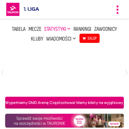
Toggl
navig
TABELA
MECZE
STATYSTYKI
RANKINGI
ZAWODNICY
KLUBY
WIADOMOŚCI
SKLEP
Czwartek, 23 Kwi, 17:30
3
1
BBTS Bielsko-Biała
CUK Anioły Toruń
Wypełniamy DMD Arenę Częstochowa! Mamy bilety na wyjątkowy mecz 