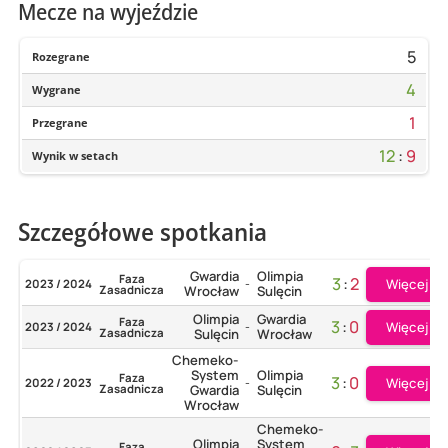
Mecze na wyjeździe
5
Rozegrane
4
Wygrane
1
Przegrane
12
:
9
Wynik w setach
Szczegółowe spotkania
Gwardia
Olimpia
Faza
3
:
2
Więcej
2023 / 2024
-
Zasadnicza
Wrocław
Sulęcin
Olimpia
Gwardia
Faza
3
:
0
Więcej
2023 / 2024
-
Zasadnicza
Sulęcin
Wrocław
Chemeko-
System
Olimpia
Faza
3
:
0
Więcej
2022 / 2023
-
Zasadnicza
Gwardia
Sulęcin
Wrocław
Chemeko-
Olimpia
System
Faza