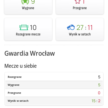
9
1
Wygrane
Przegrane
10
27
:
11
Rozegrane mecze
Wynik w setach
Gwardia Wrocław
Mecze u siebie
5
Rozegrane
5
Wygrane
0
Przegrane
15
:
2
Wynik w setach