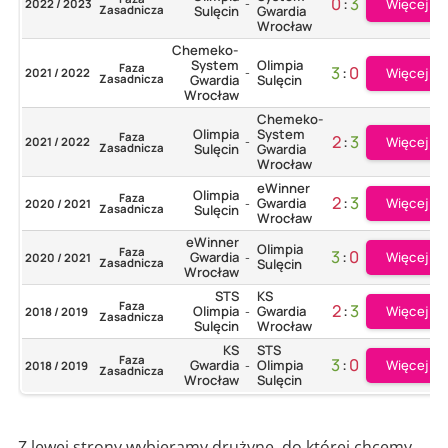
0
:
3
Więcej
2022 / 2023
-
Zasadnicza
Sulęcin
Gwardia
Wrocław
Chemeko-
System
Olimpia
Faza
3
:
0
Więcej
2021 / 2022
-
Zasadnicza
Gwardia
Sulęcin
Wrocław
Chemeko-
Olimpia
System
Faza
2
:
3
Więcej
2021 / 2022
-
Zasadnicza
Sulęcin
Gwardia
Wrocław
eWinner
Olimpia
Faza
2
:
3
Więcej
Gwardia
2020 / 2021
-
Zasadnicza
Sulęcin
Wrocław
eWinner
Olimpia
Faza
3
:
0
Więcej
Gwardia
2020 / 2021
-
Zasadnicza
Sulęcin
Wrocław
STS
KS
Faza
2
:
3
Więcej
Olimpia
Gwardia
2018 / 2019
-
Zasadnicza
Sulęcin
Wrocław
KS
STS
Faza
3
:
0
Więcej
Gwardia
Olimpia
2018 / 2019
-
Zasadnicza
Wrocław
Sulęcin
Z lewej strony wybieramy drużynę, do której chcemy