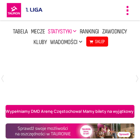
Toggl
navig
TABELA
MECZE
STATYSTYKI
RANKINGI
ZAWODNICY
KLUBY
WIADOMOŚCI
SKLEP
Czwartek, 23 Kwi, 17:30
3
1
BBTS Bielsko-Biała
CUK Anioły Toruń
Wypełniamy DMD Arenę Częstochowa! Mamy bilety na wyjątkowy mecz 