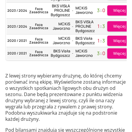
BKS VISŁA
MCKiS
Faza
3
:
0
Więcej
PROLINE
2023 / 2024
-
Zasadnicza
Jaworzno
Bydgoszcz
BKS VISŁA
MCKiS
Faza
1
:
3
Więcej
PROLINE
2023 / 2024
-
Zasadnicza
Jaworzno
Bydgoszcz
MCKiS
BKS Visła
Faza
1
:
3
Więcej
2020 / 2021
-
Zasadnicza
Jaworzno
Bydgoszcz
BKS Visła
MCKiS
Faza
3
:
0
Więcej
2020 / 2021
-
Zasadnicza
Bydgoszcz
Jaworzno
Z lewej strony wybieramy drużynę, do której chcemy
porównać inną ekipę. Wyświetlone zostaną informacje
o wszystkich spotkaniach ligowych obu drużyn od
sezonu. Dane będą prezentowane z punktu widzenia
drużyny wybranej z lewej strony, czyli ile ona razy
wygrała lub przegrała z rywalem z prawej strony.
Podobna wyszukiwarka znajduje się na podstronie
każdej drużyny.
Pod bilansami znajdują się wyszczególnione wszystkie