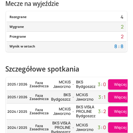
Mecze na wyjeździe
4
Rozegrane
2
Wygrane
2
Przegrane
8
:
8
Wynik w setach
Szczegółowe spotkania
MCKiS
BKS
Faza
3
:
0
Więcej
2025 / 2026
-
Zasadnicza
Jaworzno
Bydgoszcz
BKS
MCKiS
Faza
3
:
1
Więcej
2025 / 2026
-
Zasadnicza
Bydgoszcz
Jaworzno
BKS VISŁA
MCKiS
Faza
3
:
2
Więcej
PROLINE
2024 / 2025
-
Zasadnicza
Jaworzno
Bydgoszcz
BKS VISŁA
MCKiS
Faza
3
:
0
Więcej
PROLINE
2024 / 2025
-
Zasadnicza
Jaworzno
Bydgoszcz