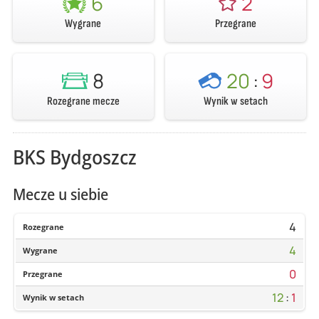
6
2
Wygrane
Przegrane
8
20
:
9
Rozegrane mecze
Wynik w setach
BKS Bydgoszcz
Mecze u siebie
4
Rozegrane
4
Wygrane
0
Przegrane
12
:
1
Wynik w setach