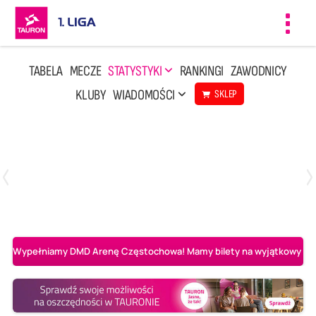
Toggl
navig
TABELA
MECZE
STATYSTYKI
RANKINGI
ZAWODNICY
KLUBY
WIADOMOŚCI
SKLEP
Czwartek, 23 Kwi, 17:30
3
1
BBTS Bielsko-Biała
CUK Anioły Toruń
Wypełniamy DMD Arenę Częstochowa! Mamy bilety na wyjątkowy mecz 