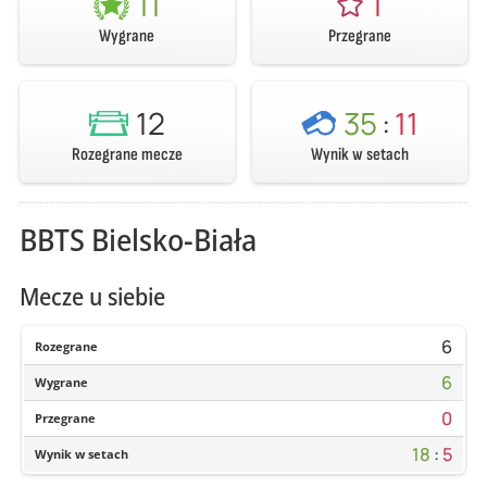
11
1
Wygrane
Przegrane
12
35
:
11
Rozegrane mecze
Wynik w setach
BBTS Bielsko-Biała
Mecze u siebie
6
Rozegrane
6
Wygrane
0
Przegrane
18
:
5
Wynik w setach