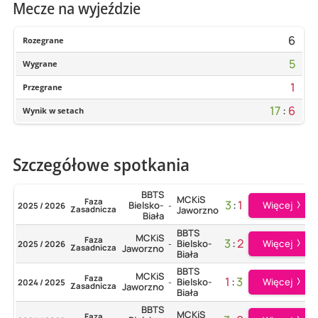
Mecze na wyjeździe
6
Rozegrane
5
Wygrane
1
Przegrane
17
:
6
Wynik w setach
Szczegółowe spotkania
BBTS
MCKiS
Faza
3
:
1
Więcej
Bielsko-
2025 / 2026
-
Zasadnicza
Jaworzno
Biała
BBTS
MCKiS
Faza
3
:
2
Więcej
Bielsko-
2025 / 2026
-
Zasadnicza
Jaworzno
Biała
BBTS
MCKiS
Faza
1
:
3
Więcej
Bielsko-
2024 / 2025
-
Zasadnicza
Jaworzno
Biała
BBTS
MCKiS
Faza