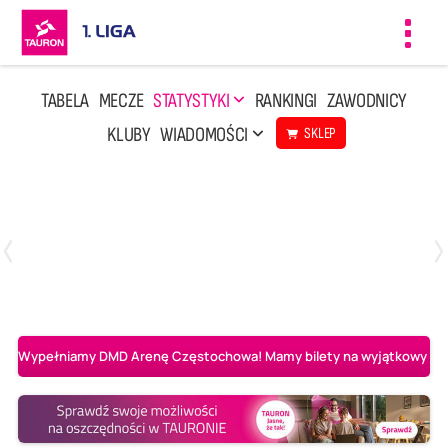
Toggl
navig
TABELA
MECZE
STATYSTYKI
RANKINGI
ZAWODNICY
KLUBY
WIADOMOŚCI
SKLEP
Czwartek, 23 Kwi, 17:30
3
1
BBTS Bielsko-Biała
CUK Anioły Toruń
Wypełniamy DMD Arenę Częstochowa! Mamy bilety na wyjątkowy mecz 