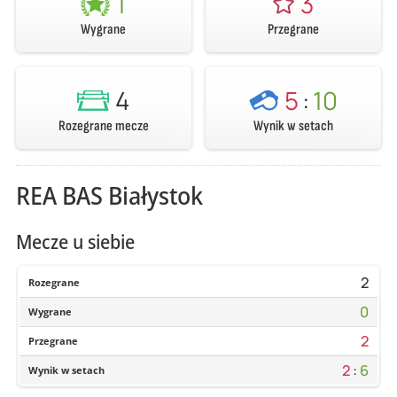
1
3
Wygrane
Przegrane
4
5
:
10
Rozegrane mecze
Wynik w setach
REA BAS Białystok
Mecze u siebie
2
Rozegrane
0
Wygrane
2
Przegrane
2
:
6
Wynik w setach