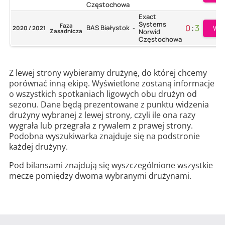
Częstochowa
Exact
Systems
Faza
0
:
3
BAS Białystok
Wię
2020 / 2021
-
Zasadnicza
Norwid
Częstochowa
Z lewej strony wybieramy drużynę, do której chcemy
porównać inną ekipę. Wyświetlone zostaną informacje
o wszystkich spotkaniach ligowych obu drużyn od
sezonu. Dane będą prezentowane z punktu widzenia
drużyny wybranej z lewej strony, czyli ile ona razy
wygrała lub przegrała z rywalem z prawej strony.
Podobna wyszukiwarka znajduje się na podstronie
każdej drużyny.
Pod bilansami znajdują się wyszczególnione wszystkie
mecze pomiędzy dwoma wybranymi drużynami.