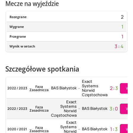
Mecze na wyjeździe
2
Rozegrane
1
Wygrane
1
Przegrane
3
:
4
Wynik w setach
Szczegółowe spotkania
Exact
Systems
Faza
2
:
3
BAS Białystok
Wię
2022 / 2023
-
Zasadnicza
Norwid
Częstochowa
Exact
Systems
Faza
3
:
0
BAS Białystok
Wię
2022 / 2023
-
Zasadnicza
Norwid
Częstochowa
Exact
Systems
Faza
1
:
3
BAS Białystok
Wię
2020 / 2021
-
Zasadnicza
Norwid