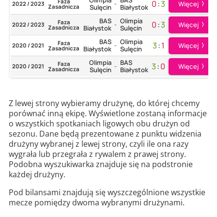
Olimpia
BAS
Faza
0
:
3
Więcej
2022 / 2023
-
Zasadnicza
Sulęcin
Białystok
BAS
Olimpia
Faza
0
:
3
Więcej
2022 / 2023
-
Zasadnicza
Białystok
Sulęcin
BAS
Olimpia
Faza
3
:
1
Więcej
2020 / 2021
-
Zasadnicza
Białystok
Sulęcin
Olimpia
BAS
Faza
3
:
0
Więcej
2020 / 2021
-
Zasadnicza
Sulęcin
Białystok
Z lewej strony wybieramy drużynę, do której chcemy
porównać inną ekipę. Wyświetlone zostaną informacje
o wszystkich spotkaniach ligowych obu drużyn od
sezonu. Dane będą prezentowane z punktu widzenia
drużyny wybranej z lewej strony, czyli ile ona razy
wygrała lub przegrała z rywalem z prawej strony.
Podobna wyszukiwarka znajduje się na podstronie
każdej drużyny.
Pod bilansami znajdują się wyszczególnione wszystkie
mecze pomiędzy dwoma wybranymi drużynami.