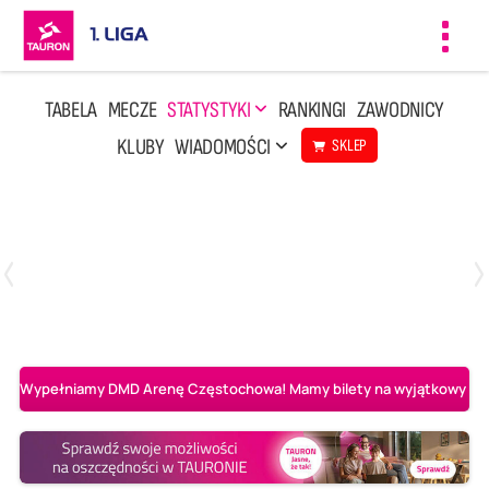
Toggl
navig
TABELA
MECZE
STATYSTYKI
RANKINGI
ZAWODNICY
KLUBY
WIADOMOŚCI
SKLEP
Czwartek, 23 Kwi, 17:30
3
1
BBTS Bielsko-Biała
CUK Anioły Toruń
Wypełniamy DMD Arenę Częstochowa! Mamy bilety na wyjątkowy mecz 