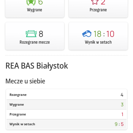
6
2
Wygrane
Przegrane
8
18
:
10
Rozegrane mecze
Wynik w setach
REA BAS Białystok
Mecze u siebie
4
Rozegrane
3
Wygrane
1
Przegrane
9
:
5
Wynik w setach