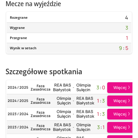
Mecze na wyjeździe
4
Rozegrane
3
Wygrane
1
Przegrane
9
:
5
Wynik w setach
Szczegółowe spotkania
REA BAS
Olimpia
Faza
3
:
0
Więcej
2024 / 2025
-
Zasadnicza
Białystok
Sulęcin
Olimpia
REA BAS
Faza
1
:
3
Więcej
2024 / 2025
-
Zasadnicza
Sulęcin
Białystok
Olimpia
REA BAS
Faza
1
:
3
Więcej
2023 / 2024
-
Zasadnicza
Sulęcin
Białystok
REA BAS
Olimpia
Faza
3
:
1
Więcej
2023 / 2024
-
Zasadnicza
Białystok
Sulęcin