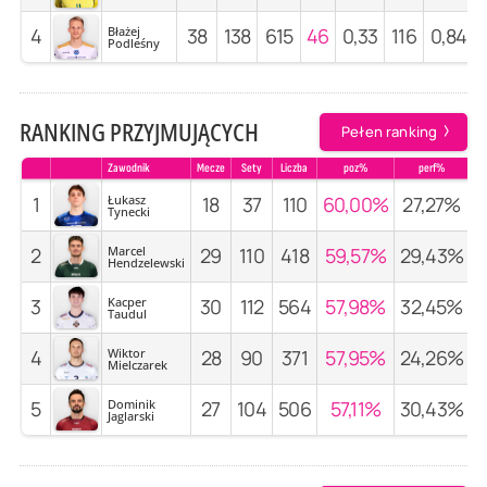
4
Błażej
38
138
615
46
0,33
116
0,84
Podleśny
RANKING PRZYJMUJĄCYCH
Pełen ranking
Zawodnik
Mecze
Sety
Liczba
poz%
perf%
1
Łukasz
18
37
110
60,00%
27,27%
5
Tynecki
2
Marcel
29
110
418
59,57%
29,43%
5
Hendzelewski
3
Kacper
30
112
564
57,98%
32,45%
4
Taudul
4
Wiktor
28
90
371
57,95%
24,26%
Mielczarek
5
Dominik
27
104
506
57,11%
30,43%
4
Jaglarski