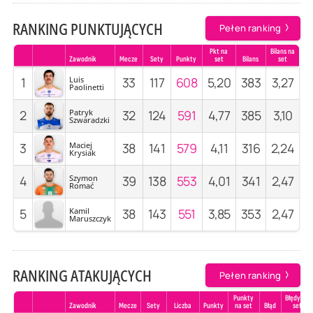
RANKING PUNKTUJĄCYCH
Pełen ranking
Pkt na
Bilans na
Zawodnik
Mecze
Sety
Punkty
set
Bilans
set
1
Luis
33
117
608
5,20
383
3,27
Paolinetti
2
Patryk
32
124
591
4,77
385
3,10
Szwaradzki
3
Maciej
38
141
579
4,11
316
2,24
Krysiak
4
Szymon
39
138
553
4,01
341
2,47
Romać
5
Kamil
38
143
551
3,85
353
2,47
Maruszczyk
RANKING ATAKUJĄCYCH
Pełen ranking
Punkty
Błędy na
Zawodnik
Mecze
Sety
Liczba
Punkty
na set
Błąd
set