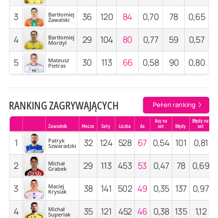
3
Bartłomiej
36
120
84
0,70
78
0,65
Zawalski
4
Bartłomiej
29
104
80
0,77
59
0,57
Mordyl
5
Mateusz
30
113
66
0,58
90
0,80
Pietras
RANKING ZAGRYWAJĄCYCH
Pełen ranking
Asy na
Błędy na
Zawodnik
Mecze
Sety
Liczba
As
set
Błędy
set
1
Patryk
32
124
528
67
0,54
101
0,81
Szwaradzki
2
Michał
29
113
453
53
0,47
78
0,69
Grabek
3
Maciej
38
141
502
49
0,35
137
0,97
Krysiak
4
Michał
35
121
452
46
0,38
135
1,12
Superlak