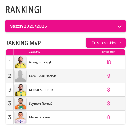
RANKINGI
Sezon 2025/2026
RANKING MVP
Pełen ranking
Zawodnik
Liczba MVP
1
10
Grzegorz Pająk
2
9
Kamil Maruszczyk
3
8
Michał Superlak
3
8
Szymon Romać
3
8
Maciej Krysiak