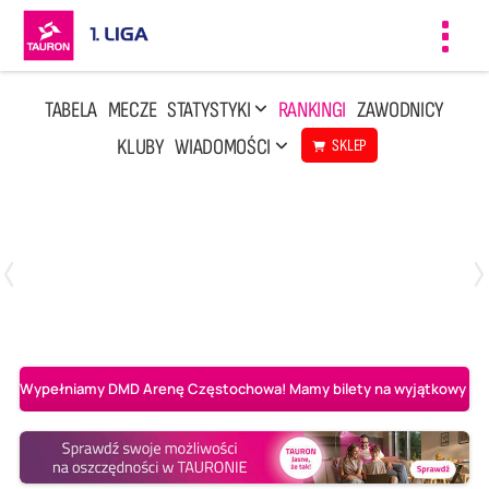
Toggl
navig
TABELA
MECZE
STATYSTYKI
RANKINGI
ZAWODNICY
KLUBY
WIADOMOŚCI
SKLEP
Czwartek, 23 Kwi, 17:30
3
1
BBTS Bielsko-Biała
CUK Anioły Toruń
Wypełniamy DMD Arenę Częstochowa! Mamy bilety na wyjątkowy mecz 