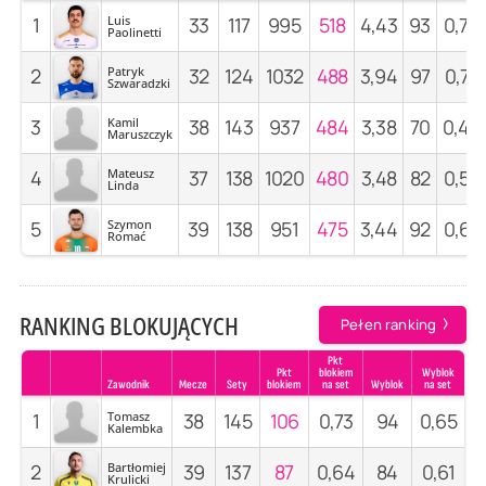
1
Luis
33
117
995
518
4,43
93
0,79
Paolinetti
2
Patryk
32
124
1032
488
3,94
97
0,78
Szwaradzki
3
Kamil
38
143
937
484
3,38
70
0,49
Maruszczyk
4
Mateusz
37
138
1020
480
3,48
82
0,59
Linda
5
Szymon
39
138
951
475
3,44
92
0,67
Romać
RANKING BLOKUJĄCYCH
Pełen ranking
Pkt
Pkt
blokiem
Wyblok
Zawodnik
Mecze
Sety
blokiem
na set
Wyblok
na set
1
Tomasz
38
145
106
0,73
94
0,65
Kalembka
2
Bartłomiej
39
137
87
0,64
84
0,61
Krulicki