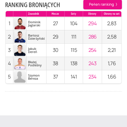
RANKING BRONIĄCYCH
Pełen ranking
Zawodnik
Mecze
Sety
Obrony
Obrony na set
1
Dominik
27
104
294
2,83
Jaglarski
2
Bartosz
29
111
286
2,58
Dzierżyński
3
Jakub
30
115
254
2,21
Dereń
4
Błażej
38
138
243
1,76
Podleśny
5
Szymon
37
141
234
1,66
Bereza