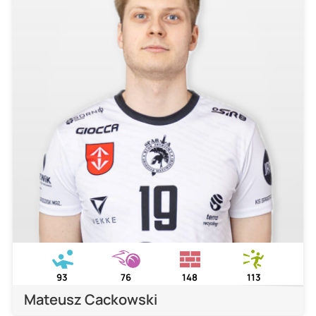
93
76
148
113
Mateusz Cackowski