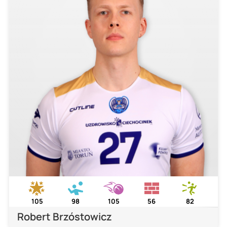
105
98
105
56
82
Robert Brzóstowicz