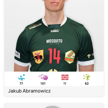
77
101
11
62
Jakub Abramowicz