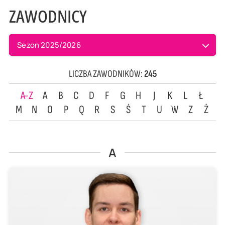
ZAWODNICY
Sezon 2025/2026
LICZBA ZAWODNIKÓW:
245
A-Z
A
B
C
D
F
G
H
J
K
L
Ł
M
N
O
P
Q
R
S
Ś
T
U
W
Z
Ż
A