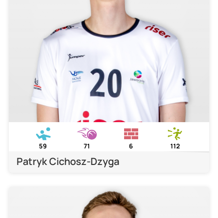
59
71
6
112
Patryk Cichosz-Dzyga