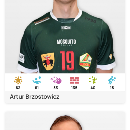
62
61
53
135
40
15
Artur Brzostowicz