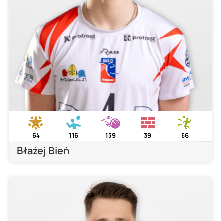
64
116
139
39
66
Błażej Bień