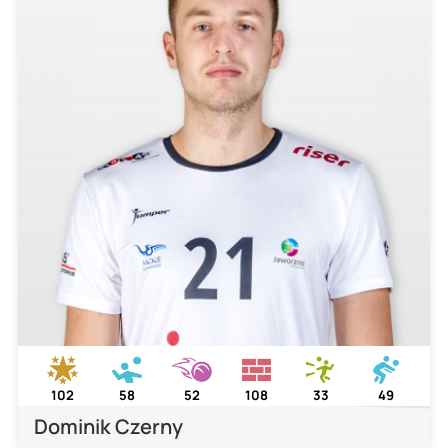
102
58
52
108
33
49
Dominik Czerny