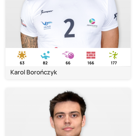
63
82
66
166
177
Karol Borończyk