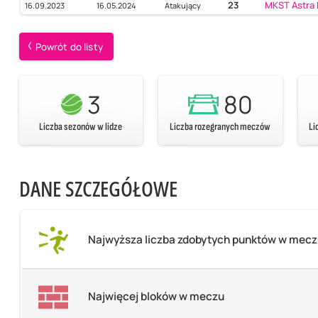
23
MKST Astra 
16.09.2023
16.05.2024
Atakujący
Powrót do listy
3
80
Liczba sezonów w lidze
Liczba rozegranych meczów
Li
DANE SZCZEGÓŁOWE
Najwyższa liczba zdobytych punktów w mec
Najwięcej bloków w meczu