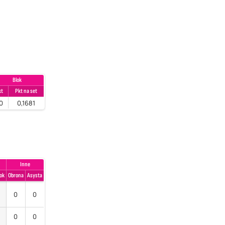
Blok
kt
Pkt na set
0
0,1681
Inne
ok
Obrona
Asysta
0
0
0
0