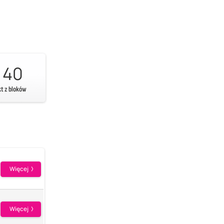
40
kt z bloków
Więcej
Więcej