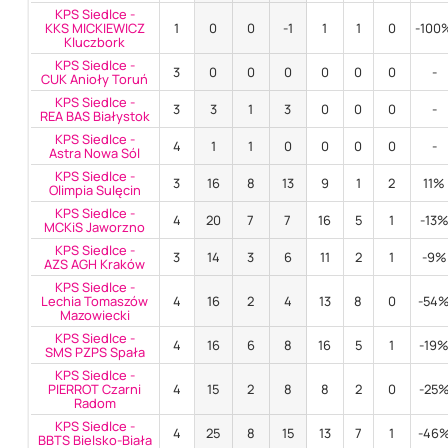
KPS Siedlce -
KKS MICKIEWICZ
1
0
0
-1
1
1
0
-100
Kluczbork
KPS Siedlce -
3
0
0
0
0
0
0
-
CUK Anioły Toruń
KPS Siedlce -
3
3
1
3
0
0
0
-
REA BAS Białystok
KPS Siedlce -
4
1
1
0
0
0
0
-
Astra Nowa Sól
KPS Siedlce -
3
16
8
13
9
1
2
11%
Olimpia Sulęcin
KPS Siedlce -
4
20
7
7
16
5
1
-13
MCKiS Jaworzno
KPS Siedlce -
3
14
3
6
11
2
1
-9%
AZS AGH Kraków
KPS Siedlce -
Lechia Tomaszów
4
16
2
4
13
8
0
-54
Mazowiecki
KPS Siedlce -
4
16
6
8
16
5
1
-19
SMS PZPS Spała
KPS Siedlce -
PIERROT Czarni
4
15
2
8
8
2
0
-25
Radom
KPS Siedlce -
4
25
8
15
13
7
1
-46
BBTS Bielsko-Biała