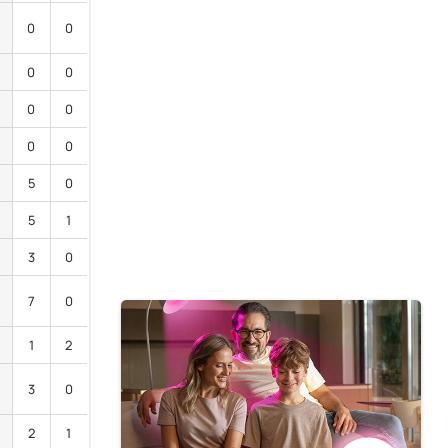
0
0
0
0
0
0
0
0
5
0
5
1
3
0
7
0
1
2
3
0
2
1