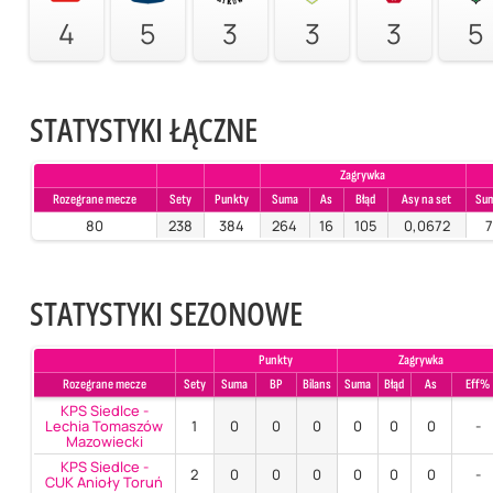
4
5
3
3
3
5
STATYSTYKI ŁĄCZNE
Zagrywka
Rozegrane mecze
Sety
Punkty
Suma
As
Błąd
Asy na set
Su
80
238
384
264
16
105
0,0672
7
STATYSTYKI SEZONOWE
Punkty
Zagrywka
Rozegrane mecze
Sety
Suma
BP
Bilans
Suma
Błąd
As
Eff%
KPS Siedlce -
Lechia Tomaszów
1
0
0
0
0
0
0
-
Mazowiecki
KPS Siedlce -
2
0
0
0
0
0
0
-
CUK Anioły Toruń