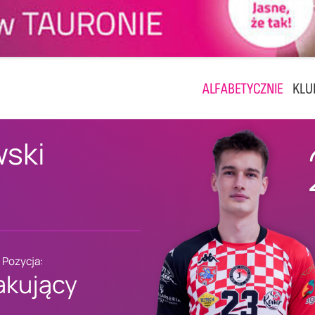
ALFABETYCZNIE
KLU
wski
Pozycja:
akujący