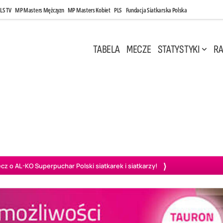
LS TV
MP Masters Mężczyzn
MP Masters Kobiet
PLS
Fundacja Siatkarska Polska
TABELA
MECZE
STATYSTYKI
RA
 Kwi, 17:00
Niedziela, 26 Kwi, 20:00
0
3
3
1
uń
BBTS Bielsko-Biała
GKS Katowice
KKS M
o AL-KO Superpuchar Polski siatkarek i siatkarzy!