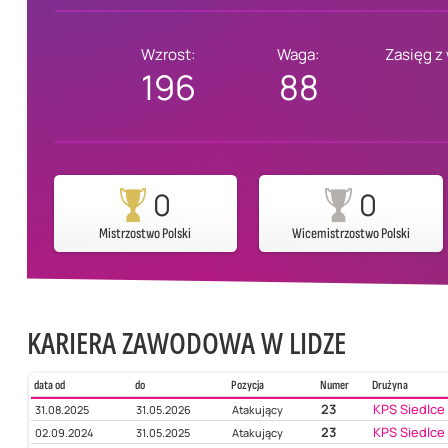
Wzrost:
Waga:
Zasięg z
196
88
0
0
Mistrzostwo Polski
Wicemistrzostwo Polski
KARIERA ZAWODOWA W LIDZE
data od
do
Pozycja
Numer
Drużyna
23
KPS Siedlce
31.08.2025
31.05.2026
Atakujący
23
KPS Siedlce
02.09.2024
31.05.2025
Atakujący