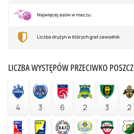
Najwięcej asów w meczu
Liczba drużyn w których grał zawodnik
LICZBA WYSTĘPÓW PRZECIWKO POSZC
4
3
6
2
3
2