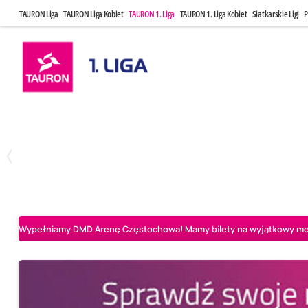
TAURON Liga
TAURON Liga Kobiet
TAURON 1. Liga
TAURON 1. Liga Kobiet
Siatkarskie Ligi
P
Czwartek, 23 Kwi, 17:30
Niedziela, 26
3
1
BBTS Bielsko-Biała
CUK Anioły Toruń
CUK Anioły Tor
Wypełniamy DMD Arenę Częstochowa! Mamy bilety na wyjątkowy mecz 