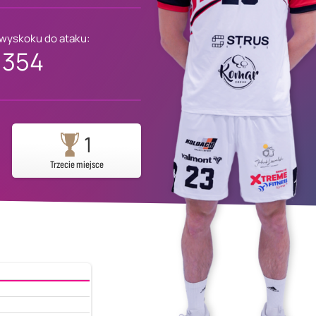
 wyskoku do ataku:
354
1
Trzecie miejsce