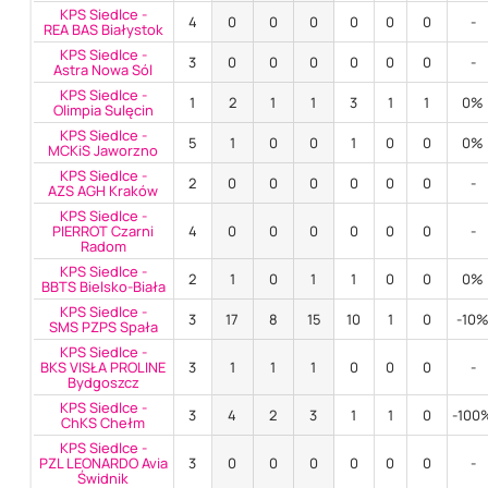
KPS Siedlce -
4
0
0
0
0
0
0
-
REA BAS Białystok
KPS Siedlce -
3
0
0
0
0
0
0
-
Astra Nowa Sól
KPS Siedlce -
1
2
1
1
3
1
1
0%
Olimpia Sulęcin
KPS Siedlce -
5
1
0
0
1
0
0
0%
MCKiS Jaworzno
KPS Siedlce -
2
0
0
0
0
0
0
-
AZS AGH Kraków
KPS Siedlce -
PIERROT Czarni
4
0
0
0
0
0
0
-
Radom
KPS Siedlce -
2
1
0
1
1
0
0
0%
BBTS Bielsko-Biała
KPS Siedlce -
3
17
8
15
10
1
0
-10
SMS PZPS Spała
KPS Siedlce -
BKS VISŁA PROLINE
3
1
1
1
0
0
0
-
Bydgoszcz
KPS Siedlce -
3
4
2
3
1
1
0
-100
ChKS Chełm
KPS Siedlce -
PZL LEONARDO Avia
3
0
0
0
0
0
0
-
Świdnik