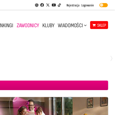
Facebook
Twitter
Youtube
Rejestracja
Logowanie
Aplikacja Siatkarskie Ligi
TikTok
NKINGI
ZAWODNICY
KLUBY
WIADOMOŚCI
SKLEP
Środa, 29 Kwi, 18:00
0
3
ICKIEWICZ Kluczbork
CUK Anioły Toruń
KKS MICKIEWICZ Kluczbork