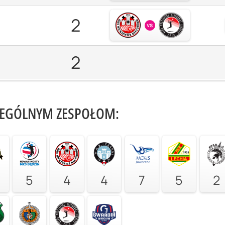
2
vs
2
ZEGÓLNYM ZESPOŁOM:
5
4
4
7
5
2