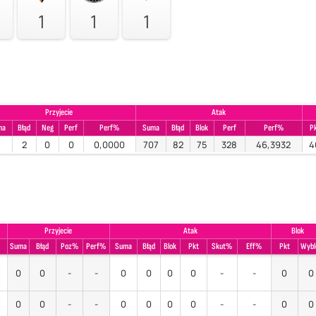
1
1
1
Przyjecie
Atak
ma
Błąd
Neg
Perf
Perf%
Suma
Błąd
Blok
Perf
Perf%
P
2
0
0
0,0000
707
82
75
328
46,3932
4
Przyjecie
Atak
Blok
Suma
Błąd
Poz%
Perf%
Suma
Błąd
Blok
Pkt
Skut%
Eff%
Pkt
Wybl
0
0
-
-
0
0
0
0
-
-
0
0
0
0
-
-
0
0
0
0
-
-
0
0