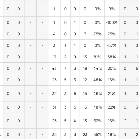
%
0
0
-
-
1
0
0
0
0%
0%
0
0
0
0
-
-
1
0
1
0
0%
-100%
0
0
0
0
-
-
4
0
0
3
75%
75%
0
1
0
0
-
-
3
1
1
0
0%
-67%
1
0
0
0
-
-
16
2
0
13
81%
68%
1
1
%
0
0
-
-
43
7
3
19
44%
20%
0
5
0
0
-
-
25
5
3
12
48%
16%
1
1
%
0
0
-
-
32
3
5
15
46%
21%
1
0
%
0
0
-
-
31
3
5
15
48%
22%
0
3
%
0
0
-
-
25
5
4
13
52%
16%
2
1
%
0
0
-
-
35
3
3
23
65%
48%
1
2