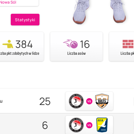
Nowa Sól
Statystyki
384
16
czba pkt zdobytych w lidze
Liczba asów
Liczba p
25
zu
vs
6
vs