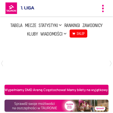
Toggl
navig
TABELA
MECZE
STATYSTYKI
RANKINGI
ZAWODNICY
KLUBY
WIADOMOŚCI
SKLEP
Czwartek, 23 Kwi, 17:30
3
1
BBTS Bielsko-Biała
CUK Anioły Toruń
Wypełniamy DMD Arenę Częstochowa! Mamy bilety na wyjątkowy mecz 