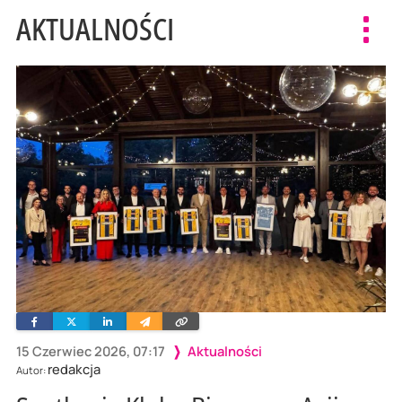
AKTUALNOŚCI
Toggl
navig
Facebook
Twitter
Linkedin
Wyślij
Skopiuj
e-
link
mailem
15 Czerwiec 2026, 07:17
Aktualności
redakcja
Autor: