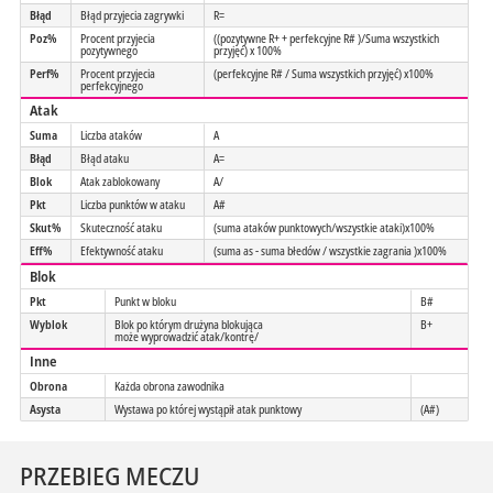
Błąd
Błąd przyjecia zagrywki
R=
Poz%
Procent przyjecia
((pozytywne R+ + perfekcyjne R# )/Suma wszystkich
pozytywnego
przyjęć) x 100%
Perf%
Procent przyjecia
(perfekcyjne R# / Suma wszystkich przyjęć) x100%
perfekcyjnego
Atak
Suma
Liczba ataków
A
Błąd
Błąd ataku
A=
Blok
Atak zablokowany
A/
Pkt
Liczba punktów w ataku
A#
Skut%
Skuteczność ataku
(suma ataków punktowych/wszystkie ataki)x100%
Eff%
Efektywność ataku
(suma as - suma błedów / wszystkie zagrania )x100%
Blok
Pkt
Punkt w bloku
B#
Wyblok
Blok po którym drużyna blokująca
B+
może wyprowadzić atak/kontrę/
Inne
Obrona
Każda obrona zawodnika
Asysta
Wystawa po której wystąpił atak punktowy
(A#)
PRZEBIEG MECZU