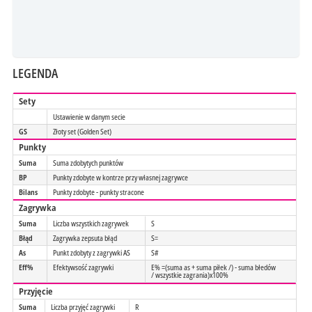
LEGENDA
Sety
Ustawienie w danym secie
GS
Złoty set (Golden Set)
Punkty
Suma
Suma zdobytych punktów
BP
Punkty zdobyte w kontrze przy własnej zagrywce
Bilans
Punkty zdobyte - punkty stracone
Zagrywka
Suma
Liczba wszystkich zagrywek
S
Błąd
Zagrywka zepsuta błąd
S=
As
Punkt zdobyty z zagrywki AS
S#
Eff%
Efektywsość zagrywki
E% =(suma as + suma piłek /) - suma błedów
/ wszystkie zagrania)x100%
Przyjęcie
Suma
Liczba przyjęć zagrywki
R