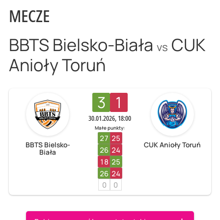
MECZE
BBTS Bielsko-Biała
CUK
vs
Anioły Toruń
3
1
30.01.2026, 18:00
Małe punkty:
27
25
BBTS Bielsko-
CUK Anioły Toruń
26
24
Biała
18
25
26
24
0
0