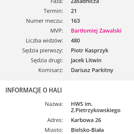
Faza:
Zasadnicza
Termin:
21
Numer meczu:
163
MVP:
Bartłomiej Zawalski
Liczba widzów:
480
Sędzia pierwszy:
Piotr Kasprzyk
Sędzia drugi:
Jacek Litwin
Komisarz:
Dariusz Parkitny
INFORMACJE O HALI
Nazwa:
HWS im.
Z.Pietrzykowskiego
Adres:
Karbowa 26
Miasto:
Bielsko-Biała