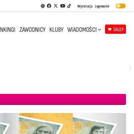
Facebook
Twitter
Youtube
Rejestracja
Logowanie
Aplikacja Siatkarskie Ligi
TikTok
NKINGI
ZAWODNICY
KLUBY
WIADOMOŚCI
SKLEP
Środa, 29 Kwi, 18:00
0
3
ICKIEWICZ Kluczbork
CUK Anioły Toruń
KKS MICKIEWICZ Kluczbork