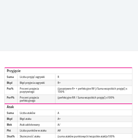
Przyjęcie
Suma
Liczba przyjęć zagrywki
R
Błąd
Błąd przyjecia zagrywki
R=
Poz%
Procent przyjecia
((pozytywne R+ + perfekcyjne R# )/Suma wszystkich przyjęć) x
pozytywnego
100%
Perf%
Procent przyjecia
(perfekcyjne R# / Suma wszystkich przyjęć) x100%
perfekcyjnego
Atak
Suma
Liczba ataków
A
Błąd
Błąd ataku
A=
Blok
Atak zablokowany
A/
Pkt
Liczba punktów w ataku
A#
Skut%
Skuteczność ataku
(suma ataków punktowych/wszystkie ataki)x100%