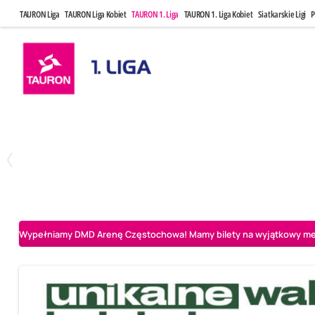
TAURON Liga
TAURON Liga Kobiet
TAURON 1. Liga
TAURON 1. Liga Kobiet
Siatkarskie Ligi
P
Czwartek, 23 Kwi, 17:30
Niedziela, 26
3
1
BBTS Bielsko-Biała
CUK Anioły Toruń
CUK Anioły Tor
Wypełniamy DMD Arenę Częstochowa! Mamy bilety na wyjątkowy mecz 