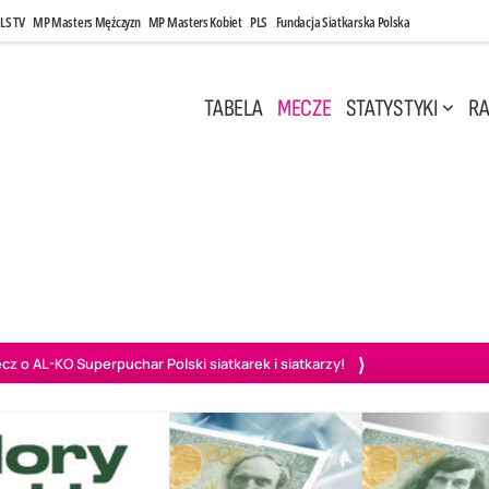
LS TV
MP Masters Mężczyzn
MP Masters Kobiet
PLS
Fundacja Siatkarska Polska
TABELA
MECZE
STATYSTYKI
RA
 Kwi, 17:00
Niedziela, 26 Kwi, 20:00
0
3
3
1
uń
BBTS Bielsko-Biała
GKS Katowice
KKS M
o AL-KO Superpuchar Polski siatkarek i siatkarzy!