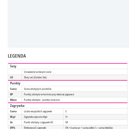
LEGENDA
Sety
Ustawienie w danym secie
GS
Złoty set (Golden Set)
Punkty
Suma
Suma zdobytych punktów
BP
Punkty zdobyte w kontrze przy własnej zagrywce
Bilans
Punkty zdobyte - punkty stracone
Zagrywka
Suma
Liczba wszystkich zagrywek
S
Błąd
Zagrywka zepsuta błąd
S=
As
Punkt zdobyty z zagrywki AS
S#
Eff%
Efektywsość zagrywki
E% =(suma as + suma piłek /) - suma błedów