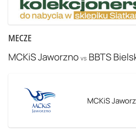
MECZE
MCKiS Jaworzno
BBTS Biels
vs
MCKiS Jawor