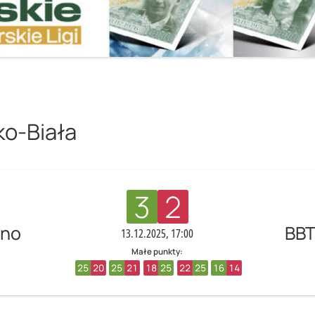
ko-Biała
3
2
zno
BBT
13.12.2025, 17:00
Małe punkty:
25
20
25
21
18
25
22
25
16
14