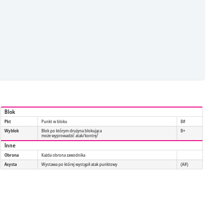
Blok
Pkt
Punkt w bloku
B#
Wyblok
Blok po którym drużyna blokująca
B+
może wyprowadzić atak/kontrę/
Inne
Obrona
Każda obrona zawodnika
Asysta
Wystawa po której wystąpił atak punktowy
(A#)