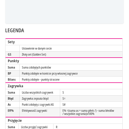
LEGENDA
Sety
Ustawienie w danym secie
GS
Złoty set (Golden Set)
Punkty
Suma
Suma zdobytych punktów
BP
Punkty zdobyte w kontrze przy własnej zagrywce
Bilans
Punkty zdobyte - punkty stracone
Zagrywka
Suma
Liczba wszystkich zagrywek
S
Błąd
Zagrywka zepsuta błąd
S=
As
Punkt zdobyty z zagrywki AS
S#
Eff%
Efektywsość zagrywki
E% =(suma as + suma piłek /) - suma błedów
/ wszystkie zagrania)x100%
Przyjęcie
Suma
Liczba przyjęć zagrywki
R