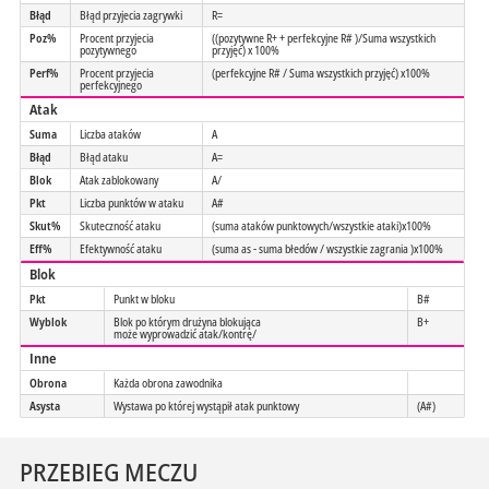
Błąd
Błąd przyjecia zagrywki
R=
Poz%
Procent przyjecia
((pozytywne R+ + perfekcyjne R# )/Suma wszystkich
pozytywnego
przyjęć) x 100%
Perf%
Procent przyjecia
(perfekcyjne R# / Suma wszystkich przyjęć) x100%
perfekcyjnego
Atak
Suma
Liczba ataków
A
Błąd
Błąd ataku
A=
Blok
Atak zablokowany
A/
Pkt
Liczba punktów w ataku
A#
Skut%
Skuteczność ataku
(suma ataków punktowych/wszystkie ataki)x100%
Eff%
Efektywność ataku
(suma as - suma błedów / wszystkie zagrania )x100%
Blok
Pkt
Punkt w bloku
B#
Wyblok
Blok po którym drużyna blokująca
B+
może wyprowadzić atak/kontrę/
Inne
Obrona
Każda obrona zawodnika
Asysta
Wystawa po której wystąpił atak punktowy
(A#)
PRZEBIEG MECZU