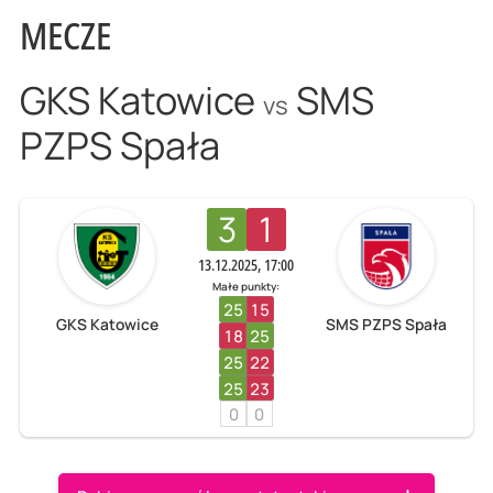
MECZE
GKS Katowice
SMS
vs
PZPS Spała
3
1
13.12.2025, 17:00
Małe punkty:
25
15
GKS Katowice
SMS PZPS Spała
18
25
25
22
25
23
0
0