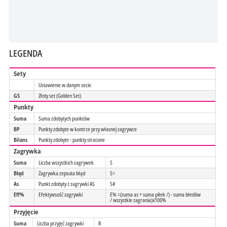
LEGENDA
Sety
Ustawienie w danym secie
GS
Złoty set (Golden Set)
Punkty
Suma
Suma zdobytych punktów
BP
Punkty zdobyte w kontrze przy własnej zagrywce
Bilans
Punkty zdobyte - punkty stracone
Zagrywka
Suma
Liczba wszystkich zagrywek
S
Błąd
Zagrywka zepsuta błąd
S=
As
Punkt zdobyty z zagrywki AS
S#
Eff%
Efektywsość zagrywki
E% =(suma as + suma piłek /) - suma błedów
/ wszystkie zagrania)x100%
Przyjęcie
Suma
Liczba przyjęć zagrywki
R