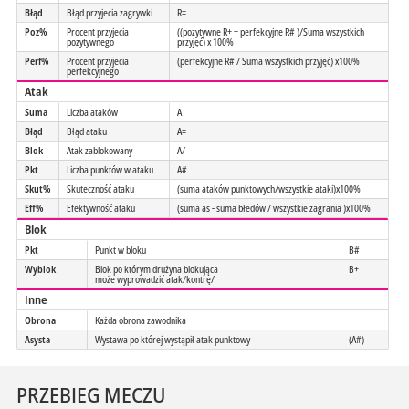
Błąd
Błąd przyjecia zagrywki
R=
Poz%
Procent przyjecia
((pozytywne R+ + perfekcyjne R# )/Suma wszystkich
pozytywnego
przyjęć) x 100%
Perf%
Procent przyjecia
(perfekcyjne R# / Suma wszystkich przyjęć) x100%
perfekcyjnego
Atak
Suma
Liczba ataków
A
Błąd
Błąd ataku
A=
Blok
Atak zablokowany
A/
Pkt
Liczba punktów w ataku
A#
Skut%
Skuteczność ataku
(suma ataków punktowych/wszystkie ataki)x100%
Eff%
Efektywność ataku
(suma as - suma błedów / wszystkie zagrania )x100%
Blok
Pkt
Punkt w bloku
B#
Wyblok
Blok po którym drużyna blokująca
B+
może wyprowadzić atak/kontrę/
Inne
Obrona
Każda obrona zawodnika
Asysta
Wystawa po której wystąpił atak punktowy
(A#)
PRZEBIEG MECZU