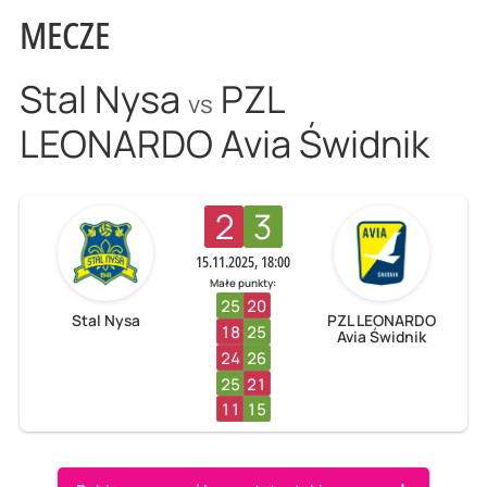
MECZE
Stal Nysa
PZL
vs
LEONARDO Avia Świdnik
2
3
15.11.2025, 18:00
Małe punkty:
25
20
Stal Nysa
PZL LEONARDO
18
25
Avia Świdnik
24
26
25
21
11
15