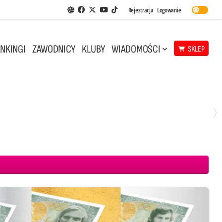
Facebook
Twitter
Youtube
Rejestracja
Logowanie
Aplikacja Siatkarskie Ligi
TikTok
NKINGI
ZAWODNICY
KLUBY
WIADOMOŚCI
SKLEP
Środa, 29 Kwi, 18:00
0
3
ICKIEWICZ Kluczbork
CUK Anioły Toruń
KKS MICKIEWICZ Kluczbork