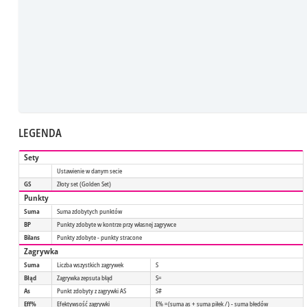
LEGENDA
Sety
Ustawienie w danym secie
GS
Złoty set (Golden Set)
Punkty
Suma
Suma zdobytych punktów
BP
Punkty zdobyte w kontrze przy własnej zagrywce
Bilans
Punkty zdobyte - punkty stracone
Zagrywka
Suma
Liczba wszystkich zagrywek
S
Błąd
Zagrywka zepsuta błąd
S=
As
Punkt zdobyty z zagrywki AS
S#
Eff%
Efektywsość zagrywki
E% =(suma as + suma piłek /) - suma błedów