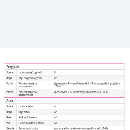
Przyjęcie
Suma
Liczba przyjęć zagrywki
R
Błąd
Błąd przyjecia zagrywki
R=
Poz%
Procent przyjecia
((pozytywne R+ + perfekcyjne R# )/Suma wszystkich przyjęć) x
pozytywnego
100%
Perf%
Procent przyjecia
(perfekcyjne R# / Suma wszystkich przyjęć) x100%
perfekcyjnego
Atak
Suma
Liczba ataków
A
Błąd
Błąd ataku
A=
Blok
Atak zablokowany
A/
Pkt
Liczba punktów w ataku
A#
Skut%
Skuteczność ataku
(suma ataków punktowych/wszystkie ataki)x100%