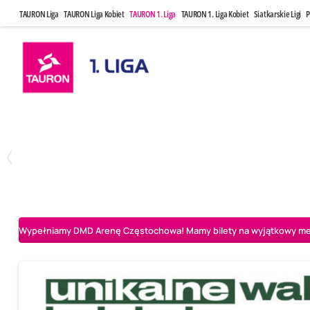
TAURON Liga
TAURON Liga Kobiet
TAURON 1. Liga
TAURON 1. Liga Kobiet
Siatkarskie Ligi
P
Czwartek, 23 Kwi, 17:30
Niedziela, 26
3
1
BBTS Bielsko-Biała
CUK Anioły Toruń
CUK Anioły Tor
Wypełniamy DMD Arenę Częstochowa! Mamy bilety na wyjątkowy mecz 