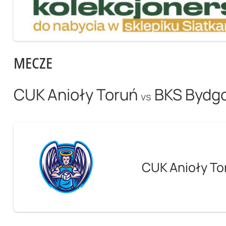
MECZE
CUK Anioły Toruń
BKS Bydg
vs
CUK Anioły To