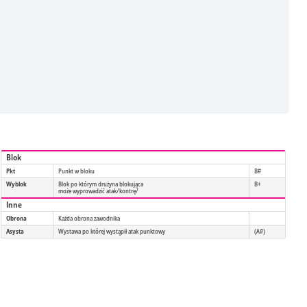
Blok
Pkt
Punkt w bloku
B#
Wyblok
Blok po którym drużyna blokująca
B+
może wyprowadzić atak/kontrę/
Inne
Obrona
Każda obrona zawodnika
Asysta
Wystawa po której wystąpił atak punktowy
(A#)