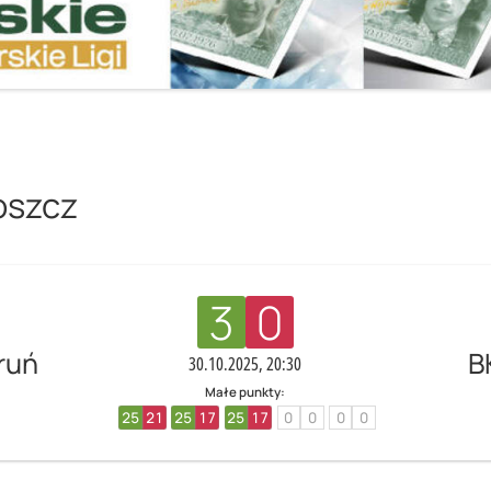
oszcz
3
0
ruń
B
30.10.2025, 20:30
Małe punkty:
25
21
25
17
25
17
0
0
0
0