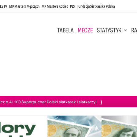
LS TV
MP Masters Mężczyzn
MP Masters Kobiet
PLS
Fundacja Siatkarska Polska
TABELA
MECZE
STATYSTYKI
RA
 Kwi, 17:00
Niedziela, 26 Kwi, 20:00
0
3
3
1
uń
BBTS Bielsko-Biała
GKS Katowice
KKS M
o AL-KO Superpuchar Polski siatkarek i siatkarzy!