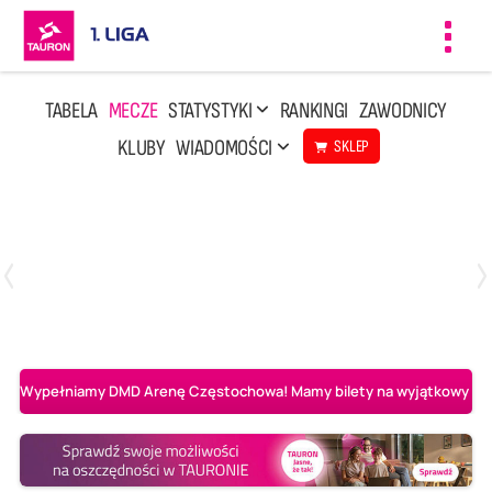
Toggl
navig
TABELA
MECZE
STATYSTYKI
RANKINGI
ZAWODNICY
KLUBY
WIADOMOŚCI
SKLEP
Czwartek, 23 Kwi, 17:30
3
1
BBTS Bielsko-Biała
CUK Anioły Toruń
Wypełniamy DMD Arenę Częstochowa! Mamy bilety na wyjątkowy mecz 