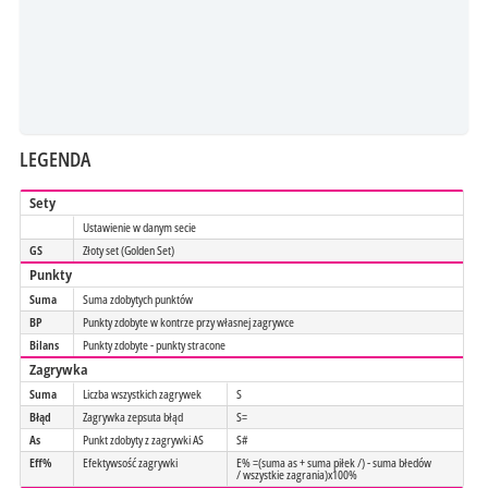
LEGENDA
Sety
Ustawienie w danym secie
GS
Złoty set (Golden Set)
Punkty
Suma
Suma zdobytych punktów
BP
Punkty zdobyte w kontrze przy własnej zagrywce
Bilans
Punkty zdobyte - punkty stracone
Zagrywka
Suma
Liczba wszystkich zagrywek
S
Błąd
Zagrywka zepsuta błąd
S=
As
Punkt zdobyty z zagrywki AS
S#
Eff%
Efektywsość zagrywki
E% =(suma as + suma piłek /) - suma błedów
/ wszystkie zagrania)x100%