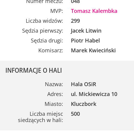
Numer meczu:
048
MVP:
Tomasz Kalembka
Liczba widzów:
299
Sędzia pierwszy:
Jacek Litwin
Sędzia drugi:
Piotr Habel
Komisarz:
Marek Kwieciński
INFORMACJE O HALI
Nazwa:
Hala OSiR
Adres:
ul. Mickiewicza 10
Miasto:
Kluczbork
Liczba miejsc
500
siedzących w hali: