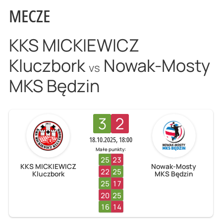
MECZE
KKS MICKIEWICZ
Kluczbork
Nowak-Mosty
vs
MKS Będzin
3
2
18.10.2025, 18:00
Małe punkty:
25
23
KKS MICKIEWICZ
Nowak-Mosty
22
25
Kluczbork
MKS Będzin
25
17
20
25
16
14