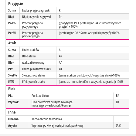
Przyjęcie
Suma
Liczba przyjęć zagrywki
R
Błąd
Błąd przyjecia zagrywki
R=
Poz%
Procent przyjecia
((pozytywne R+ + perfekcyjne R# )/Suma wszystkich
pozytywnego
przyjęć) x 100%
Perf%
Procent przyjecia
(perfekcyjne R# / Suma wszystkich przyjęć) x100%
perfekcyjnego
Atak
Suma
Liczba ataków
A
Błąd
Błąd ataku
A=
Blok
Atak zablokowany
A/
Pkt
Liczba punktów w ataku
A#
Skut%
Skuteczność ataku
(suma ataków punktowych/wszystkie ataki)x100%
Eff%
Efektywność ataku
(suma as - suma błedów / wszystkie zagrania )x100%
Blok
Pkt
Punkt w bloku
B#
Wyblok
Blok po którym drużyna blokująca
B+
może wyprowadzić atak/kontrę/
Inne
Obrona
Każda obrona zawodnika
Asysta
Wystawa po której wystąpił atak punktowy
(A#)