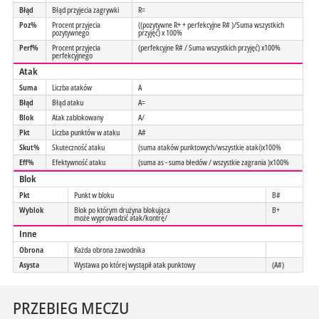
Błąd
Błąd przyjecia zagrywki
R=
Poz%
Procent przyjecia
((pozytywne R+ + perfekcyjne R# )/Suma wszystkich
pozytywnego
przyjęć) x 100%
Perf%
Procent przyjecia
(perfekcyjne R# / Suma wszystkich przyjęć) x100%
perfekcyjnego
Atak
Suma
Liczba ataków
A
Błąd
Błąd ataku
A=
Blok
Atak zablokowany
A/
Pkt
Liczba punktów w ataku
A#
Skut%
Skuteczność ataku
(suma ataków punktowych/wszystkie ataki)x100%
Eff%
Efektywność ataku
(suma as - suma błedów / wszystkie zagrania )x100%
Blok
Pkt
Punkt w bloku
B#
Wyblok
Blok po którym drużyna blokująca
B+
może wyprowadzić atak/kontrę/
Inne
Obrona
Każda obrona zawodnika
Asysta
Wystawa po której wystąpił atak punktowy
(A#)
PRZEBIEG MECZU