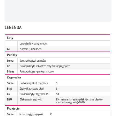
LEGENDA
Sety
Ustawienie w danym secie
GS
Złoty set (Golden Set)
Punkty
Suma
Suma zdobytych punktów
BP
Punkty zdobyte w kontrze przy własnej zagrywce
Bilans
Punkty zdobyte - punkty stracone
Zagrywka
Suma
Liczba wszystkich zagrywek
S
Błąd
Zagrywka zepsuta błąd
S=
As
Punkt zdobyty z zagrywki AS
S#
Eff%
Efektywsość zagrywki
E% =(suma as + suma piłek /) - suma błedów
/ wszystkie zagrania)x100%
Przyjęcie
Suma
Liczba przyjęć zagrywki
R