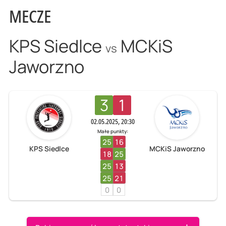
MECZE
KPS Siedlce
MCKiS
vs
Jaworzno
3
1
02.05.2025, 20:30
Małe punkty:
25
16
KPS Siedlce
MCKiS Jaworzno
18
25
25
13
25
21
0
0