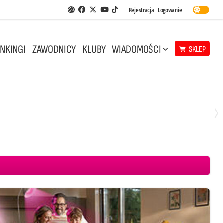
Facebook
Twitter
Youtube
Rejestracja
Logowanie
Aplikacja Siatkarskie Ligi
TikTok
NKINGI
ZAWODNICY
KLUBY
WIADOMOŚCI
SKLEP
Środa, 29 Kwi, 18:00
0
3
ICKIEWICZ Kluczbork
CUK Anioły Toruń
KKS MICKIEWICZ Kluczbork