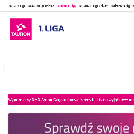
TAURON Liga
TAURON Liga Kobiet
TAURON 1. Liga
TAURON 1. Liga Kobiet
Siatkarskie Ligi
P
Czwartek, 23 Kwi, 17:30
Niedziela, 26
3
1
BBTS Bielsko-Biała
CUK Anioły Toruń
CUK Anioły Tor
Wypełniamy DMD Arenę Częstochowa! Mamy bilety na wyjątkowy mecz 