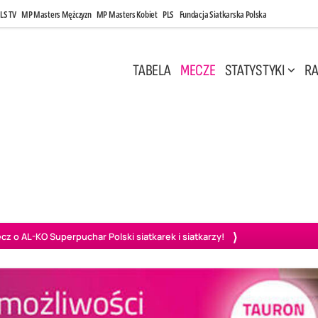
LS TV
MP Masters Mężczyzn
MP Masters Kobiet
PLS
Fundacja Siatkarska Polska
TABELA
MECZE
STATYSTYKI
RA
 Kwi, 17:00
Niedziela, 26 Kwi, 20:00
0
3
3
1
uń
BBTS Bielsko-Biała
GKS Katowice
KKS M
o AL-KO Superpuchar Polski siatkarek i siatkarzy!