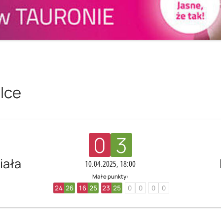
dlce
0
3
iała
10.04.2025, 18:00
Małe punkty:
24
26
16
25
23
25
0
0
0
0