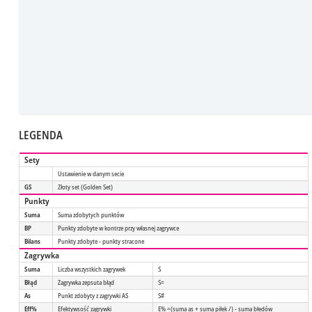
LEGENDA
Sety
Ustawienie w danym secie
GS
Złoty set (Golden Set)
Punkty
Suma
Suma zdobytych punktów
BP
Punkty zdobyte w kontrze przy własnej zagrywce
Bilans
Punkty zdobyte - punkty stracone
Zagrywka
Suma
Liczba wszystkich zagrywek
S
Błąd
Zagrywka zepsuta błąd
S=
As
Punkt zdobyty z zagrywki AS
S#
Eff%
Efektywsość zagrywki
E% =(suma as + suma piłek /) - suma błedów