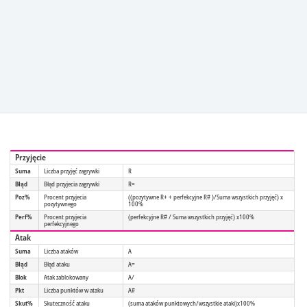
Przyjęcie
Suma
Liczba przyjęć zagrywki
R
Błąd
Błąd przyjecia zagrywki
R=
Poz%
Procent przyjecia
((pozytywne R+ + perfekcyjne R# )/Suma wszystkich przyjęć) x
pozytywnego
100%
Perf%
Procent przyjecia
(perfekcyjne R# / Suma wszystkich przyjęć) x100%
perfekcyjnego
Atak
Suma
Liczba ataków
A
Błąd
Błąd ataku
A=
Blok
Atak zablokowany
A/
Pkt
Liczba punktów w ataku
A#
Skut%
Skuteczność ataku
(suma ataków punktowych/wszystkie ataki)x100%