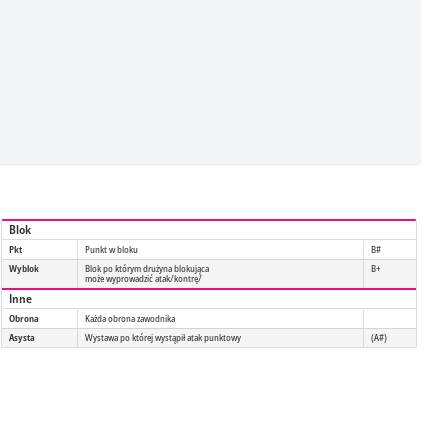
Blok
Pkt
Punkt w bloku
B#
Wyblok
Blok po którym drużyna blokująca
B+
może wyprowadzić atak/kontrę/
Inne
Obrona
Każda obrona zawodnika
Asysta
Wystawa po której wystąpił atak punktowy
(A#)