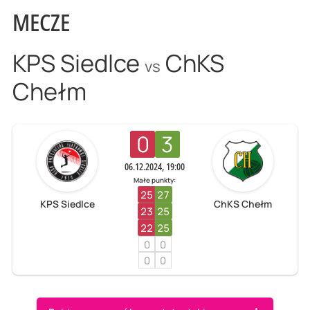
MECZE
KPS Siedlce
ChKS
vs
Chełm
0
3
06.12.2024, 19:00
Małe punkty:
25
27
KPS Siedlce
ChKS Chełm
23
25
22
25
0
0
0
0