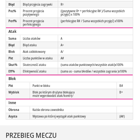
Błąd
Błąd przyjecia zagrywki
R=
Poz%
Procent przyjecia
((pozytywne R+ + perfekcyjne R# )/Suma wszystkich
pozytywnego
przyjęć) x 100%
Perf%
Procent przyjecia
(perfekcyjne R# / Suma wszystkich przyjęć) x100%
perfekcyjnego
Atak
Suma
Liczba ataków
A
Błąd
Błąd ataku
A=
Blok
Atak zablokowany
A/
Pkt
Liczba punktów w ataku
A#
Skut%
Skuteczność ataku
(suma ataków punktowych/wszystkie ataki)x100%
Eff%
Efektywność ataku
(suma as - suma błedów / wszystkie zagrania )x100%
Blok
Pkt
Punkt w bloku
B#
Wyblok
Blok po którym drużyna blokująca
B+
może wyprowadzić atak/kontrę/
Inne
Obrona
Każda obrona zawodnika
Asysta
Wystawa po której wystąpił atak punktowy
(A#)
PRZEBIEG MECZU