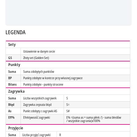
LEGENDA
Sety
Ustawienie w danym secie
GS
Złoty set (Golden Set)
Punkty
Suma
Suma zdobytych punktów
BP
Punkty zdobyte w kontrze przy własnej zagrywce
Bilans
Punkty zdobyte - punkty stracone
Zagrywka
Suma
Liczba wszystkich zagrywek
S
Błąd
Zagrywka zepsuta błąd
S=
As
Punkt zdobyty z zagrywki AS
S#
Eff%
Efektywsość zagrywki
E% =(suma as + suma piłek /) - suma błedów
/ wszystkie zagrania)x100%
Przyjęcie
Suma
Liczba przyjęć zagrywki
R