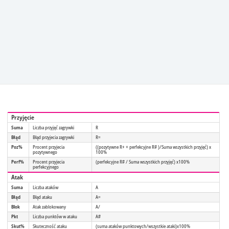
Przyjęcie
Suma
Liczba przyjęć zagrywki
R
Błąd
Błąd przyjecia zagrywki
R=
Poz%
Procent przyjecia
((pozytywne R+ + perfekcyjne R# )/Suma wszystkich przyjęć) x
pozytywnego
100%
Perf%
Procent przyjecia
(perfekcyjne R# / Suma wszystkich przyjęć) x100%
perfekcyjnego
Atak
Suma
Liczba ataków
A
Błąd
Błąd ataku
A=
Blok
Atak zablokowany
A/
Pkt
Liczba punktów w ataku
A#
Skut%
Skuteczność ataku
(suma ataków punktowych/wszystkie ataki)x100%