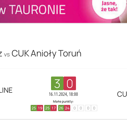
z
CUK Anioły Toruń
vs
3
0
LINE
CU
16.11.2024, 18:00
Małe punkty:
25
19
25
17
26
24
0
0
0
0