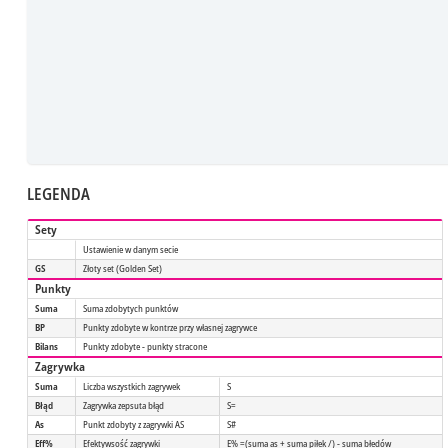
LEGENDA
Sety
Ustawienie w danym secie
GS
Złoty set (Golden Set)
Punkty
Suma
Suma zdobytych punktów
BP
Punkty zdobyte w kontrze przy własnej zagrywce
Bilans
Punkty zdobyte - punkty stracone
Zagrywka
Suma
Liczba wszystkich zagrywek
S
Błąd
Zagrywka zepsuta błąd
S=
As
Punkt zdobyty z zagrywki AS
S#
Eff%
Efektywsość zagrywki
E% =(suma as + suma piłek /) - suma błedów