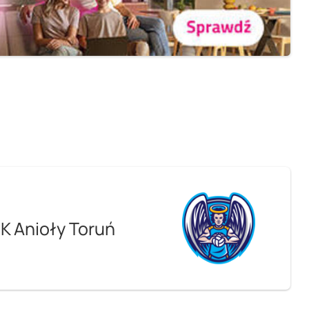
K Anioły Toruń