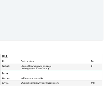
Blok
Pkt
Punkt w bloku
B#
Wyblok
Blok po którym drużyna blokująca
B+
może wyprowadzić atak/kontrę/
Inne
Obrona
Każda obrona zawodnika
Asysta
Wystawa po której wystąpił atak punktowy
(A#)