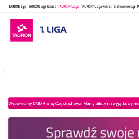
TAURON Liga
TAURON Liga Kobiet
TAURON 1. Liga
TAURON 1. Liga Kobiet
Siatkarskie Ligi
P
Czwartek, 23 Kwi, 17:30
Niedziela, 26
3
1
BBTS Bielsko-Biała
CUK Anioły Toruń
CUK Anioły Tor
Wypełniamy DMD Arenę Częstochowa! Mamy bilety na wyjątkowy mecz 