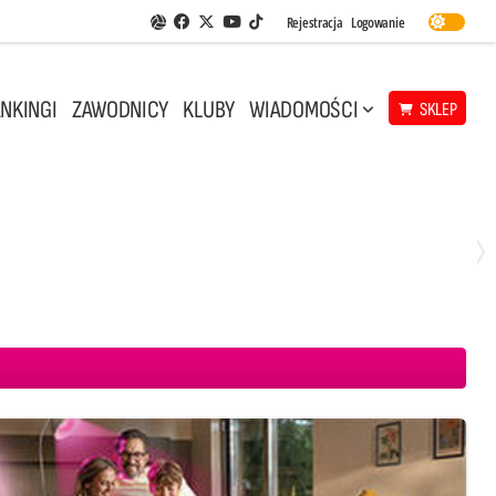
Facebook
Twitter
Youtube
Rejestracja
Logowanie
Aplikacja Siatkarskie Ligi
TikTok
NKINGI
ZAWODNICY
KLUBY
WIADOMOŚCI
SKLEP
Środa, 29 Kwi, 18:00
0
3
ICKIEWICZ Kluczbork
CUK Anioły Toruń
KKS MICKIEWICZ Kluczbork