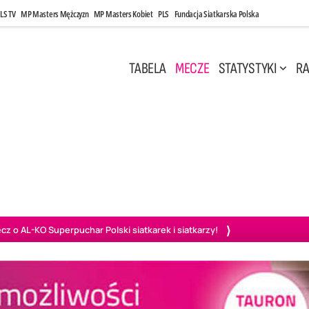
LS TV
MP Masters Mężczyzn
MP Masters Kobiet
PLS
Fundacja Siatkarska Polska
TABELA
MECZE
STATYSTYKI
RA
 Kwi, 17:00
Niedziela, 26 Kwi, 20:00
0
3
3
1
uń
BBTS Bielsko-Biała
GKS Katowice
KKS M
o AL-KO Superpuchar Polski siatkarek i siatkarzy!