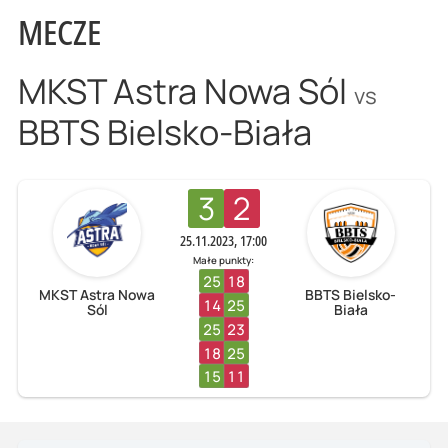
MECZE
MKST Astra Nowa Sól
vs
BBTS Bielsko-Biała
3
2
25.11.2023, 17:00
Małe punkty:
25
18
MKST Astra Nowa
BBTS Bielsko-
14
25
Sól
Biała
25
23
18
25
15
11