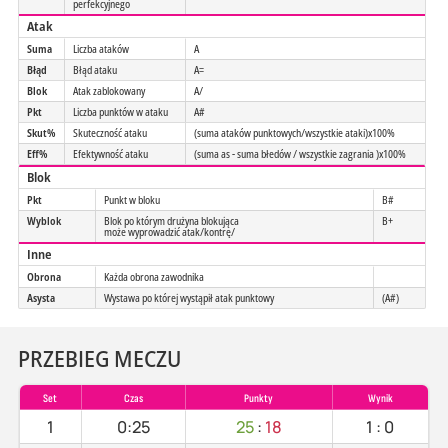
perfekcyjnego
Atak
Suma
Liczba ataków
A
Błąd
Błąd ataku
A=
Blok
Atak zablokowany
A/
Pkt
Liczba punktów w ataku
A#
Skut%
Skuteczność ataku
(suma ataków punktowych/wszystkie ataki)x100%
Eff%
Efektywność ataku
(suma as - suma błedów / wszystkie zagrania )x100%
Blok
Pkt
Punkt w bloku
B#
Wyblok
Blok po którym drużyna blokująca
B+
może wyprowadzić atak/kontrę/
Inne
Obrona
Każda obrona zawodnika
Asysta
Wystawa po której wystąpił atak punktowy
(A#)
PRZEBIEG MECZU
Set
Czas
Punkty
Wynik
1
0:25
25
:
18
1
:
0