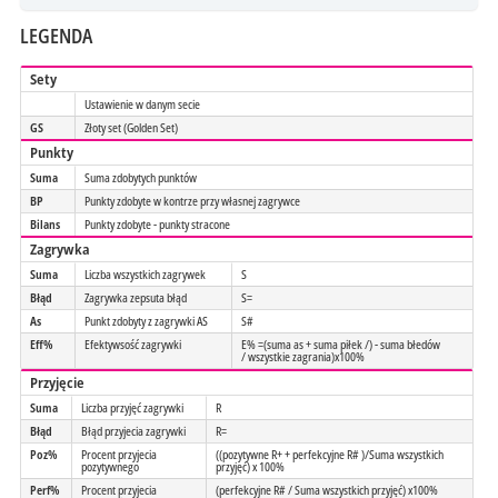
LEGENDA
Sety
Ustawienie w danym secie
GS
Złoty set (Golden Set)
Punkty
Suma
Suma zdobytych punktów
BP
Punkty zdobyte w kontrze przy własnej zagrywce
Bilans
Punkty zdobyte - punkty stracone
Zagrywka
Suma
Liczba wszystkich zagrywek
S
Błąd
Zagrywka zepsuta błąd
S=
As
Punkt zdobyty z zagrywki AS
S#
Eff%
Efektywsość zagrywki
E% =(suma as + suma piłek /) - suma błedów
/ wszystkie zagrania)x100%
Przyjęcie
Suma
Liczba przyjęć zagrywki
R
Błąd
Błąd przyjecia zagrywki
R=
Poz%
Procent przyjecia
((pozytywne R+ + perfekcyjne R# )/Suma wszystkich
pozytywnego
przyjęć) x 100%
Perf%
Procent przyjecia
(perfekcyjne R# / Suma wszystkich przyjęć) x100%