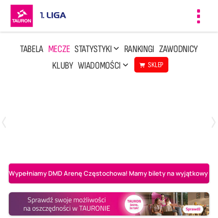
Toggl
navig
TABELA
MECZE
STATYSTYKI
RANKINGI
ZAWODNICY
KLUBY
WIADOMOŚCI
SKLEP
Czwartek, 23 Kwi, 17:30
3
1
BBTS Bielsko-Biała
CUK Anioły Toruń
Wypełniamy DMD Arenę Częstochowa! Mamy bilety na wyjątkowy mecz 