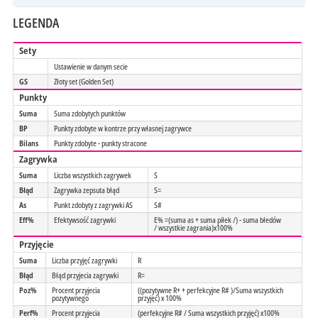
LEGENDA
Sety
Ustawienie w danym secie
GS
Złoty set (Golden Set)
Punkty
Suma
Suma zdobytych punktów
BP
Punkty zdobyte w kontrze przy własnej zagrywce
Bilans
Punkty zdobyte - punkty stracone
Zagrywka
Suma
Liczba wszystkich zagrywek
S
Błąd
Zagrywka zepsuta błąd
S=
As
Punkt zdobyty z zagrywki AS
S#
Eff%
Efektywsość zagrywki
E% =(suma as + suma piłek /) - suma błedów
/ wszystkie zagrania)x100%
Przyjęcie
Suma
Liczba przyjęć zagrywki
R
Błąd
Błąd przyjecia zagrywki
R=
Poz%
Procent przyjecia
((pozytywne R+ + perfekcyjne R# )/Suma wszystkich
pozytywnego
przyjęć) x 100%
Perf%
Procent przyjecia
(perfekcyjne R# / Suma wszystkich przyjęć) x100%