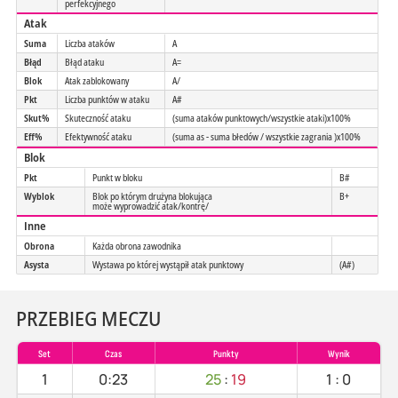
perfekcyjnego
Atak
Suma
Liczba ataków
A
Błąd
Błąd ataku
A=
Blok
Atak zablokowany
A/
Pkt
Liczba punktów w ataku
A#
Skut%
Skuteczność ataku
(suma ataków punktowych/wszystkie ataki)x100%
Eff%
Efektywność ataku
(suma as - suma błedów / wszystkie zagrania )x100%
Blok
Pkt
Punkt w bloku
B#
Wyblok
Blok po którym drużyna blokująca
B+
może wyprowadzić atak/kontrę/
Inne
Obrona
Każda obrona zawodnika
Asysta
Wystawa po której wystąpił atak punktowy
(A#)
PRZEBIEG MECZU
Set
Czas
Punkty
Wynik
1
0:23
25
:
19
1
:
0