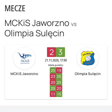
MECZE
MCKiS Jaworzno
vs
Olimpia Sulęcin
2
3
21.11.2020, 17:00
Małe punkty:
25
19
MCKiS Jaworzno
Olimpia Sulęcin
23
25
20
25
25
20
11
15